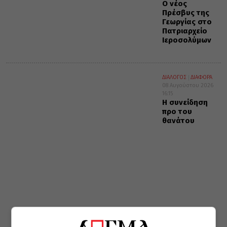
Ο νέος
Πρέσβυς της
Γεωργίας στο
Πατριαρχείο
Ιεροσολύμων
ΔΙΑΛΟΓΟΣ
ΔΙΑΦΟΡΑ
08 Αυγούστου 2026
16:15
Η συνείδηση
προ του
θανάτου