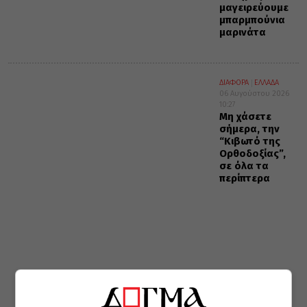
μαγειρεύουμε
μπαρμπούνια
μαρινάτα
ΔΙΑΦΟΡΑ
ΕΛΛΑΔΑ
06 Αυγούστου 2026
10:27
Μη χάσετε
σήμερα, την
“Κιβωτό της
Ορθοδοξίας”,
σε όλα τα
περίπτερα