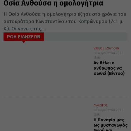
Οσία Ανθούσα η ομολογήτρια
Η Οσία Ανθούσα η ομολογήτρια έζησε στα χρόνια του
αυτοκράτορα Κωνσταντίνου του Κοπρώνυμου (741 μ.
Χ.). Οι γονείς της,...
ΡΟΗ ΕΙΔΗΣΕΩΝ
VIDEOS
ΔΙΑΦΟΡΑ
08 Αυγούστου 2026
11:56
Αν θέλει ο
άνθρωπος να
σωθεί (Βίντεο)
ΔΙΑΛΟΓΟΣ
08 Αυγούστου 2026
11:55
Η Παναγία μας
ως μυσταγωγός
Θεού και