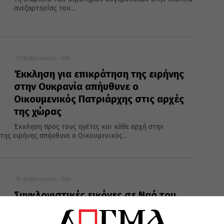
ανεξαρτησίας του...
21 Φεβρουαρίου 2014
Έκκληση για επικράτηση της ειρήνης
στην Ουκρανία απήυθυνε ο
Οικουμενικός Πατριάρχης στις αρχές
της χώρας
Έκκληση προς τους ηγέτες και κάθε αρχή στην
της ειρήνης απήυθυνε ο Οικουμενικός...
19 Φεβρουαρίου 2014
Συγκλονιστικές εικόνες σε Ναό του
Κιέβου που μετατράπηκε σε
χειρουργείο