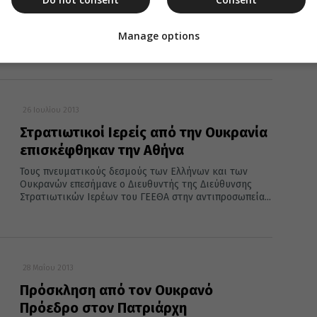
Εθνικές και εθνικιστικές φιλοσοφίες είναι έξω από το
πνεύμα της Ορθοδοξίας που υπηρετεί το Οικουμενικό
Manage options
Πατριαρχείο σημειώνει ο κ....
26 Ιουλίου 2013
Στρατιωτικοί Ιερείς από την Ουκρανία
επισκέφθηκαν την Αθήνα
Τους πνευματικούς δεσμούς των Eλλήνων και των
Oυκρανών επεσήμανε ο Διευθυντής της Διεύθυνσης
Στρατιωτικών Ιερέων του ΓΕΕΘΑ στην αντιπροσωπεία...
28 Μαΐου 2013
Πρόσκληση από τον Ουκρανό
Πρόεδρο στον Πατριάρχη