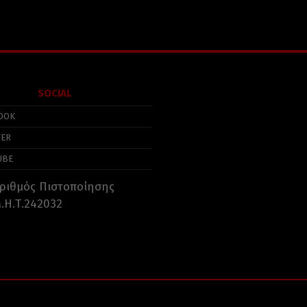
SOCIAL
OOK
TER
UBE
ριθμός Πιστοποίησης
.Η.Τ.242032