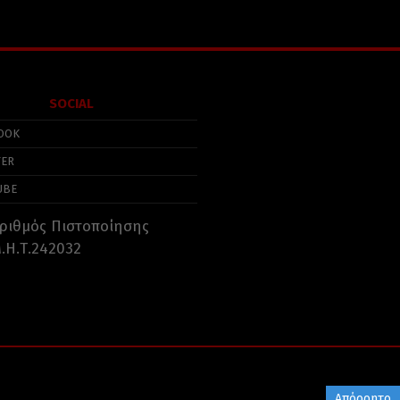
SOCIAL
OOK
TER
UBE
ριθμός Πιστοποίησης
.Η.Τ.242032
Απόρρητο