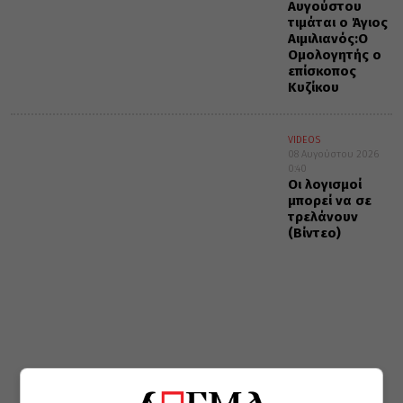
Αυγούστου
τιμάται ο Άγιος
Αιμιλιανός:Ο
Ομολογητής ο
επίσκοπος
Κυζίκου
VIDEOS
08 Αυγούστου 2026
0:40
Οι λογισμοί
μπορεί να σε
τρελάνουν
(Βίντεο)