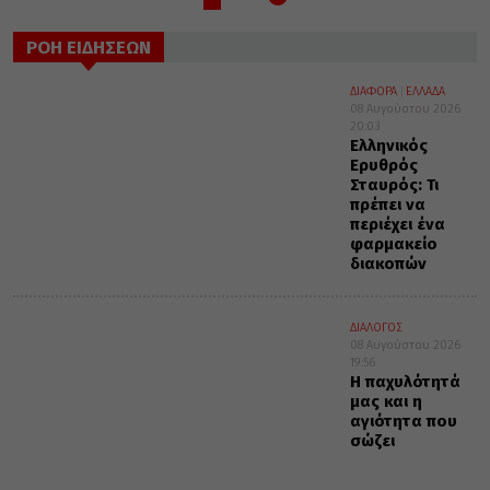
ΡΟΗ ΕΙΔΗΣΕΩΝ
ΔΙΑΦΟΡΑ
ΕΛΛΑΔΑ
08 Αυγούστου 2026
20:03
Ελληνικός
Ερυθρός
Σταυρός: Τι
πρέπει να
περιέχει ένα
φαρμακείο
διακοπών
ΔΙΑΛΟΓΟΣ
08 Αυγούστου 2026
19:56
Η παχυλότητά
μας και η
αγιότητα που
σώζει