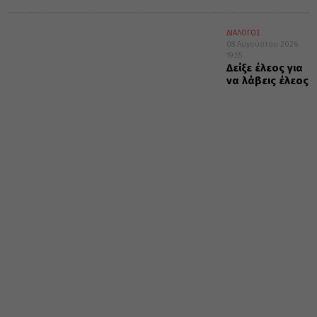
ΔΙΑΛΟΓΟΣ
08 Αυγούστου 2026
19:55
Δείξε έλεος για
να λάβεις έλεος