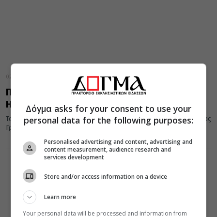
02 Ιανουαρίου 2021
Ποια η διαφορά Παλαιού και Νέου
Ημερολογίου
Δόγμα asks for your consent to use your
personal data for the following purposes:
Το πιο διαδεδομένο σε χρήση ημερολόγιο σήμερα είναι γνωστό ως
Γρηγοριανό ή Δυτικό ή Χριστιανικό. Ωστόσο, δεν είναι το...
Personalised advertising and content, advertising and
content measurement, audience research and
services development
Store and/or access information on a device
Learn more
Your personal data will be processed and information from