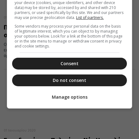
your device (cookies, unique identifiers, and other device
data) may be stored by, accessed by and shared with 210
partners, or used specifically by this site. We and our partners
may use precise geolocation data.
List of partners.
09 Αυγούστου 2020
Some vendors may process your personal data on the basis
Πότε εορτάζουν την Κοίμηση της Θεοτόκου
of legitimate interest, which you can object to by managing
στο Άγιο Όρος
your options below. Look for a link at the bottom of this page
or in the site menu to manage or withdraw consent in privacy
Ο Δεκαπενταύγουστος είναι μια από τις μεγαλύτερες γιορτές της
and cookie settings.
εκκλησίας μας και η μεγαλύτερη Θεομητορική γιορτή του
ορθοδόξου εορτολογίου....
Consent
Do not consent
Manage options
01 Ιανουαρίου 2020