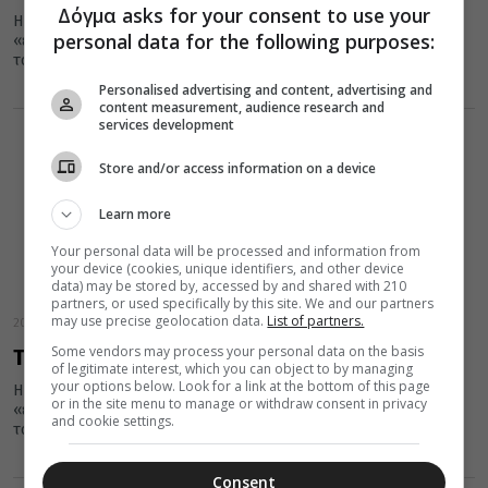
Δόγμα asks for your consent to use your
Η εικόνα της Παναγίας της Βηματάρισσας ή Κτητόρισσας είναι η
personal data for the following purposes:
«εφέστιος» εικόνα της Μονής Βατοπαιδίου και είναι
τοποθετημένη στο...
Personalised advertising and content, advertising and
content measurement, audience research and
services development
Store and/or access information on a device
Learn more
Your personal data will be processed and information from
your device (cookies, unique identifiers, and other device
data) may be stored by, accessed by and shared with 210
partners, or used specifically by this site. We and our partners
may use precise geolocation data.
List of partners.
20 Μαΐου 2016
Some vendors may process your personal data on the basis
Το θαύμα της Παναγίας της Βηματάρισσας
of legitimate interest, which you can object to by managing
your options below. Look for a link at the bottom of this page
Η εικόνα της Παναγίας της Βηματάρισσας ή Κτητόρισσας είναι η
or in the site menu to manage or withdraw consent in privacy
«εφέστιος» εικόνα της Μονής Βατοπαιδίου και είναι
and cookie settings.
τοποθετημένη στο...
Consent