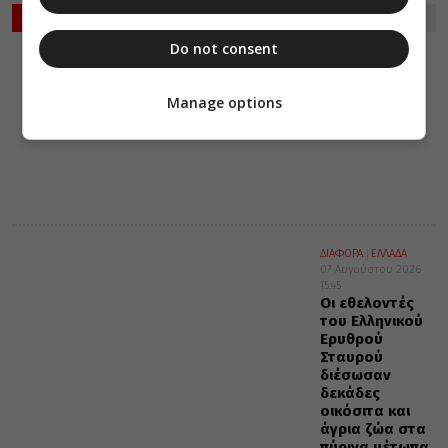
ΡΟΗ ΕΙΔΗΣΕΩΝ
Do not consent
ΔΙΑΛΟΓΟΣ
ΔΙΑΦΟΡΑ
07 Αυγούστου 2026
16:15
Manage options
Περί ονείρου
ΔΙΑΦΟΡΑ
ΕΛΛΑΔΑ
07 Αυγούστου 2026
15:45
Οι εθελοντές
του Ελληνικού
Ερυθρού
Σταυρού
διέσωσαν
δεκάδες
οικόσιτα και
άγρια ζώα στα
πύρινα μέτωπα