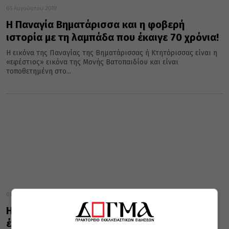
05 Αυγούστου 2019
Η Παναγία Βηματάρισσα και η φοβερή
ιστορία με τη λαμπάδα που έκαιγε 70 χρόνια!
Η εικόνα της Παναγίας της Βηματάρισσας ή Κτητόρισσας είναι η
«εφέστιος» εικόνα της Μονής Βατοπαιδίου και είναι
τοποθετημένη στο...
01 Μαΐου 2019
Η Παναγία Βηματάρισσα και η λαμπάδα που
έκαιγε 70 χρόνια!