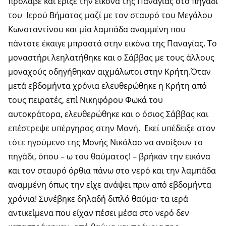
πρόλαβε και έριξε την εικόνα της Παναγίας στο πηγάδι
του Ιερού Βήματος μαζί με τον σταυρό του Μεγάλου
Κωνσταντίνου και μία λαμπάδα αναμμένη που
πάντοτε έκαιγε μπροστά στην εικόνα της Παναγίας. Το
μοναστήρι λεηλατήθηκε και ο Σάββας με τους άλλους
μοναχούς οδηγήθηκαν αιχμάλωτοι στην Κρήτη.Όταν
μετά εβδομήντα χρόνια ελευθερώθηκε η Κρήτη από
τους πειρατές, επί Νικηφόρου Φωκά του
αυτοκράτορα, ελευθερώθηκε και ο όσιος Σάββας και
επέστρεψε υπέργηρος στην Μονή. Εκεί υπέδειξε στον
τότε ηγούμενο της Μονής Νικόλαο να ανοίξουν το
πηγάδι, όπου – ω του θαύματος! – βρήκαν την εικόνα
και τον σταυρό όρθια πάνω στο νερό και την λαμπάδα
αναμμένη όπως την είχε ανάψει πριν από εβδομήντα
χρόνια! Συνέβηκε δηλαδή διπλό θαύμα· τα ιερά
αντικείμενα που είχαν πέσει μέσα στο νερό δεν