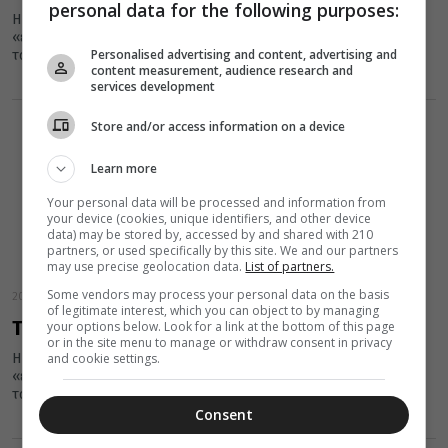
personal data for the following purposes:
Η εικόνα της Παναγίας της Βηματάρισσας ή Κτητόρισσας είναι η
«εφέστιος» εικόνα της Μονής Βατοπαιδίου και είναι
Personalised advertising and content, advertising and
τοποθετημένη στο...
content measurement, audience research and
services development
Store and/or access information on a device
Learn more
Your personal data will be processed and information from
your device (cookies, unique identifiers, and other device
data) may be stored by, accessed by and shared with 210
partners, or used specifically by this site. We and our partners
may use precise geolocation data.
List of partners.
Some vendors may process your personal data on the basis
20 Μαΐου 2016
of legitimate interest, which you can object to by managing
Το θαύμα της Παναγίας της Βηματάρισσας
your options below. Look for a link at the bottom of this page
or in the site menu to manage or withdraw consent in privacy
and cookie settings.
Η εικόνα της Παναγίας της Βηματάρισσας ή Κτητόρισσας είναι η
«εφέστιος» εικόνα της Μονής Βατοπαιδίου και είναι
τοποθετημένη στο...
Consent