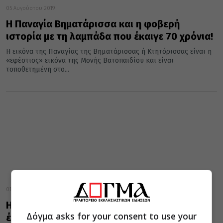
05 Αυγούστου 2019
Η Παναγία Βηματάρισσα και η φοβερή
ιστορία με τη λαμπάδα που έκαιγε 70 χρόνια!
Η εικόνα της Παναγίας της Βηματάρισσας ή Κτητόρισσας είναι η
«εφέστιος» εικόνα της Μονής Βατοπαιδίου και είναι
τοποθετημένη στο...
01 Μαΐου 2019
Η Παναγία Βηματάρισσα και η λαμπάδα που
Δόγμα asks for your consent to use your
έκαιγε 70 χρόνια!