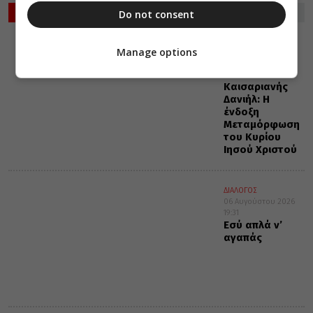
ΡΟΗ ΕΙΔΗΣΕΩΝ
Do not consent
ΔΙΑΛΟΓΟΣ
Manage options
ΜΗΤΡΟΠΟΛΕΙΣ
06 Αυγούστου 2026
19:32
Καισαριανής
Δανιήλ: Η
ένδοξη
Μεταμόρφωση
του Κυρίου
Ιησού Χριστού
ΔΙΑΛΟΓΟΣ
06 Αυγούστου 2026
19:31
Εσύ απλά ν’
αγαπάς