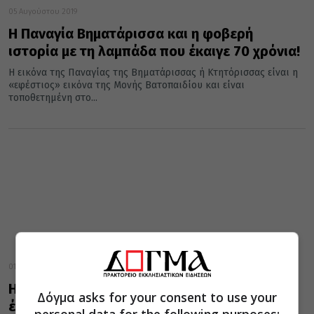
05 Αυγούστου 2019
Η Παναγία Βηματάρισσα και η φοβερή
ιστορία με τη λαμπάδα που έκαιγε 70 χρόνια!
Η εικόνα της Παναγίας της Βηματάρισσας ή Κτητόρισσας είναι η
«εφέστιος» εικόνα της Μονής Βατοπαιδίου και είναι
τοποθετημένη στο...
01 Μαΐου 2019
Η Παναγία Βηματάρισσα και η λαμπάδα που
Δόγμα asks for your consent to use your
έκαιγε 70 χρόνια!