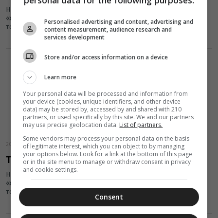
personal data for the following purposes:
Η εικόνα της Παναγίας της Βηματάρισσας ή Κτητόρισσας είναι η
«εφέστιος» εικόνα της Μονής Βατοπαιδίου και είναι
Personalised advertising and content, advertising and
τοποθετημένη στο...
content measurement, audience research and
services development
Store and/or access information on a device
Learn more
Your personal data will be processed and information from
your device (cookies, unique identifiers, and other device
data) may be stored by, accessed by and shared with 210
partners, or used specifically by this site. We and our partners
may use precise geolocation data.
List of partners.
Some vendors may process your personal data on the basis
20 Μαΐου 2016
of legitimate interest, which you can object to by managing
your options below. Look for a link at the bottom of this page
Το θαύμα της Παναγίας της Βηματάρισσας
or in the site menu to manage or withdraw consent in privacy
and cookie settings.
Η εικόνα της Παναγίας της Βηματάρισσας ή Κτητόρισσας είναι η
«εφέστιος» εικόνα της Μονής Βατοπαιδίου και είναι
τοποθετημένη στο...
Consent