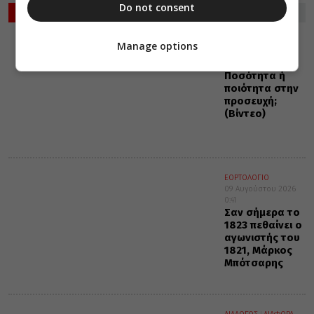
Do not consent
ΡΟΗ ΕΙΔΗΣΕΩΝ
VIDEOS
Manage options
09 Αυγούστου 2026
0:42
Ποσότητα ή
ποιότητα στην
προσευχή;
(Βίντεο)
ΕΟΡΤΟΛΟΓΙΟ
09 Αυγούστου 2026
0:41
Σαν σήμερα το
1823 πεθαίνει ο
αγωνιστής του
1821, Μάρκος
Μπότσαρης