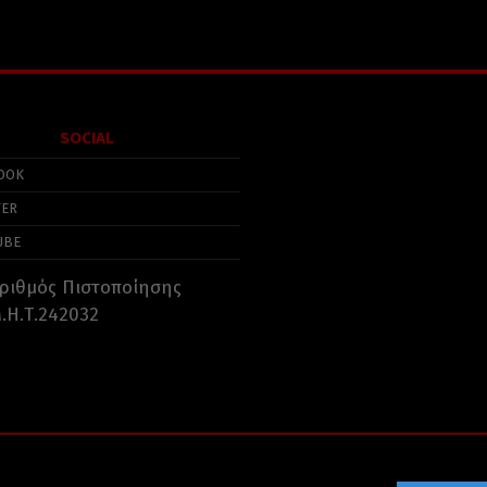
SOCIAL
OOK
TER
UBE
ριθμός Πιστοποίησης
.Η.Τ.242032