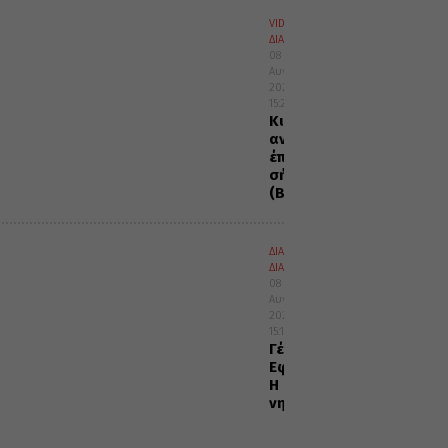
VIDEOS
ΔΙΑΦΟΡΑ
08
Αυγούστου
2026
15:28
Κι
αν
έπεσες,
σήκω
(Βίντεο)
ΔΙΑΛΟΓΟΣ
ΔΙΑΦΟΡΑ
08
Αυγούστου
2026
15:15
Γέρων
Εφραίμ:
Η
νηστεία