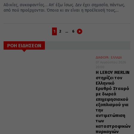
Αδικίες, συκοφαντίες… Απ’ έξω ίσως. Δεν έχει σημασία, πάντως,
από πού προέρχονται. Όποια κι αν είναι η προέλευσή τους,...
1
2
…
6
ΡΟΗ ΕΙΔΗΣΕΩΝ
ΔΙΑΦΟΡΑ
ΕΛΛΑΔΑ
07 Αυγούστου 2026
20:00
Η LEROY MERLIN
στηρίζει τον
Ελληνικό
Ερυθρό Σταυρό
με δωρεά
επιχειρησιακού
εξοπλισμού για
την
αντιμετώπιση
των
καταστροφικών
πυρκαγιών