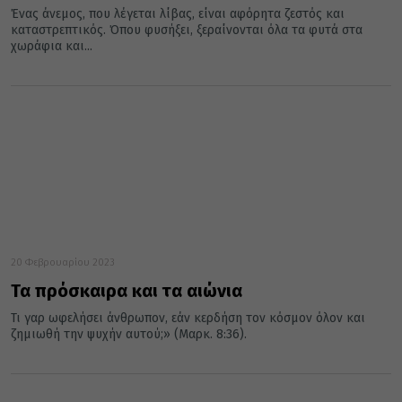
Ένας άνεμος, που λέγεται λίβας, είναι αφόρητα ζεστός και
καταστρεπτικός. Όπου φυσήξει, ξεραίνονται όλα τα φυτά στα
χωράφια και...
20 Φεβρουαρίου 2023
Τα πρόσκαιρα και τα αιώνια
Τι γαρ ωφελήσει άνθρωπον, εάν κερδήση τον κόσμον όλον και
ζημιωθή την ψυχήν αυτού;» (Μαρκ. 8:36).