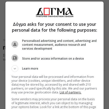
Δόγμα asks for your consent to use your
personal data for the following purposes:
Personalised advertising and content, advertising and
19 Φεβρουαρίου 2023
content measurement, audience research and
Για την Κυριακή της Απόκρεω
services development
Σήμερα, ότι υπάρχει κρίση και ότι υπάρχει το δίκαιο κριτήριο
Store and/or access information on a device
του Θεού, ο οποίος θα μας κρίνει επί τη...
Learn more
Your personal data will be processed and information from
your device (cookies, unique identifiers, and other device
data) may be stored by, accessed by and shared with 210
partners, or used specifically by this site. We and our partners
may use precise geolocation data.
List of partners.
Some vendors may process your personal data on the basis
of legitimate interest, which you can object to by managing
your options below. Look for a link at the bottom of this page