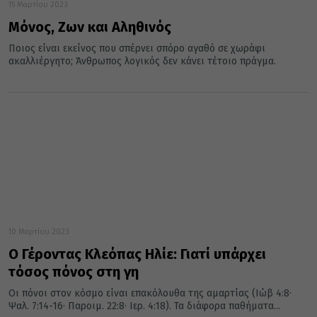
15 Μαρτίου 2023
Μόνος, Ζων και Αληθινός
Ποιος είναι εκείνος που σπέρνει σπόρο αγαθό σε χωράφι
ακαλλιέργητο; Άνθρωπος λογικός δεν κάνει τέτοιο πράγμα.
10 Μαρτίου 2023
Ο Γέροντας Κλεόπας Ηλίε: Γιατί υπάρχει
τόσος πόνος στη γη
Οι πόνοι στον κόσμο είναι επακόλουθα της αμαρτίας (Ιώβ 4:8·
Ψαλ. 7:14-16· Παροιμ. 22:8· Ιερ. 4:18). Τα διάφορα παθήματα...