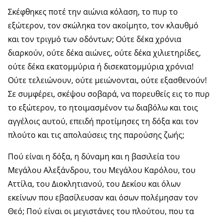
Σκέφθηκες ποτέ την αιώνια κόλαση, το πυρ το
εξώτερον, τον σκώληκα τον ακοίμητο, τον κλαυθμό
και τον τριγμό των οδόντων; Ούτε δέκα χρόνια
διαρκούν, ούτε δέκα αιώνες, ούτε δέκα χιλιετηρίδες,
ούτε δέκα εκατομμύρια ή δισεκατομμύρια χρόνια!
Ούτε τελειώνουν, ούτε μειώνονται, ούτε εξασθενούν!
Σε συμφέρει, σκέψου σοβαρά, να πορευθείς εις το πυρ
το εξώτερον, το ητοιμασμένον τω διαβόλω και τοις
αγγέλοις αυτού, επειδή προτίμησες τη δόξα και τον
πλούτο και τις απολαύσεις της παρούσης ζωής;
Πού είναι η δόξα, η δύναμη και η βασιλεία του
Μεγάλου Αλεξάνδρου, του Μεγάλου Καρόλου, του
Αττίλα, του Διοκλητιανού, του Δεκίου και όλων
εκείνων που εβασίλευσαν και όσων πολέμησαν τον
Θεό; Πού είναι οι μεγιστάνες του πλούτου, που τα