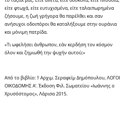
το ταξίδι μας. Είτε άνετα, είτε δύσκολα, είτε πλούσια,
είτε φτωχά, είτε ευτυχισμένα, είτε ταλαιπωρημένα
ζήσουμε, η ζωή γρήγορα θα παρέλθει και σαν
ανήσυχοι οδοιπόροι θα καταλήξουμε στην ουράνια
και μόνιμη πατρίδα.
«Τι ωφελήσει άνθρωπον, εάν κερδήση τον κόσμον
όλον και ζημιωθή την ψυχήν αυτού;»
Από το βιβλίο: † Αρχιμ. Σεραφείμ Δημόπουλου, ΛΟΓΟΙ
ΟΙΚΟΔΟΜΗΣ Α’. Έκδοση Φιλ. Σωματείου «Ιωάννης ο
Χρυσόστομος», Λάρισα 2015.