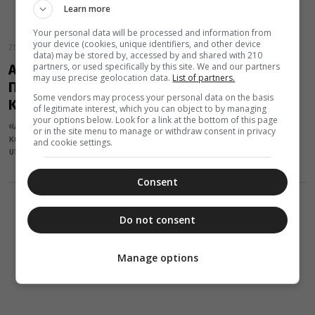
Learn more
Your personal data will be processed and information from
your device (cookies, unique identifiers, and other device
21 Οκτωβρίου 2023
data) may be stored by, accessed by and shared with 210
partners, or used specifically by this site. We and our partners
Αυστραλίας για βομβαρδισμό Ι.Μ Αγίου
may use precise geolocation data.
List of partners.
Πορφυρίου: Αποτελεί όνειδος-
Some vendors may process your personal data on the basis
Καταδικάζουμε απερίφραστα
of legitimate interest, which you can object to by managing
your options below. Look for a link at the bottom of this page
«Αποτελεί όνειδος η προσβολή χώρων στους οποίους έχουν
or in the site menu to manage or withdraw consent in privacy
καταφύγει άμαχοι και εμπερίστατοι συνάνθρωποί μας»,
and cookie settings.
υπογραμμίζει ο Σεβασμιώτατος Αρχιεπίσκοπος Αυστραλίας...
Consent
Do not consent
Manage options