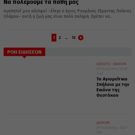
Να πολεμούμε τα πάθη μας
Αγαπητοί μου αδελφοί –έλεγε ο άγιος Ρουμάνος Γέροντας Παΐσιος
Ολάρου– αυτή η ζωή μας είναι πολύ σκληρή. Πρέπει να...
1
2
…
12
ΡΟΗ ΕΙΔΗΣΕΩΝ
ΔΙΑΛΟΓΟΣ
ΔΙΑΦΟΡΑ
09 Αυγούστου 2026
14:42
Το Αγιορείτικο
Σπήλαιο με την
Εικόνα της
Θεοτόκου
ΔΙΑΦΟΡΑ
09 Αυγούστου 2026
14:41