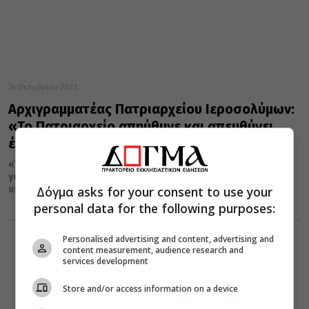
24 Οκτωβρίου 2023
Αρχιγραμματέας Πατριαρχείου Ιεροσολύμων:
«Το Πατριαρχείο απηύθυνε και απευθύνει
έκκληση για παύση κάθε εχθροπραξίας»
«Το Πατριαρχείο Ιεροσολύμων απηύθυνε και απευθύνει έκκληση
για παύση κάθε εχθροπραξίας», επεσήμανε ο κ.Αρίσταρχος,
Δόγμα asks for your consent to use your
υπογραμμίζοντας πως «για την Εκκλησία,...
personal data for the following purposes:
Personalised advertising and content, advertising and
content measurement, audience research and
services development
Store and/or access information on a device