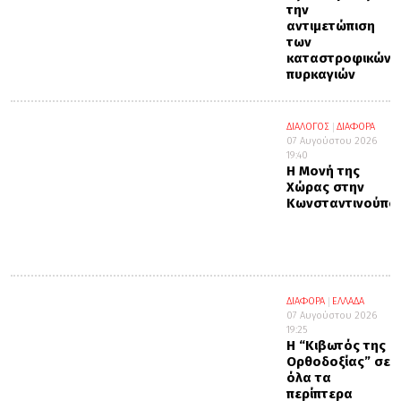
την
αντιμετώπιση
των
καταστροφικών
πυρκαγιών
ΔΙΑΛΟΓΟΣ
ΔΙΑΦΟΡΑ
07 Αυγούστου 2026
19:40
Η Μονή της
Χώρας στην
Κωνσταντινούπο
ΔΙΑΦΟΡΑ
ΕΛΛΑΔΑ
07 Αυγούστου 2026
19:25
Η “Κιβωτός της
Ορθοδοξίας” σε
όλα τα
περίπτερα