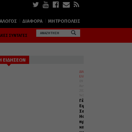
ΙΑΛΟΓΟΣ
ΔΙΑΦΟΡΑ
ΜΗΤΡΟΠΟΛΕΙΣ
ΚΕΣ ΣΥΝΤΑΓΕΣ
Η ΕΙΔΗΣΕΩΝ
ΔΙΑΛΟΓΟΣ
ΕΛΛΑΔΑ
09
Αυγούστου
2026
14:05
Γέρων
Εφραίμ
Σεραγιώτης:
Ησύχαζε
πρώτα
και