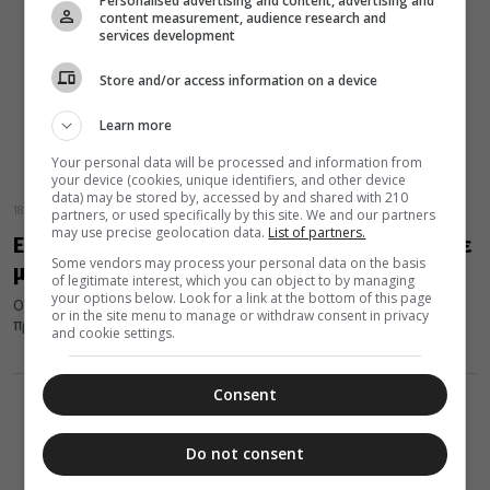
Personalised advertising and content, advertising and
content measurement, audience research and
services development
Store and/or access information on a device
Learn more
Your personal data will be processed and information from
your device (cookies, unique identifiers, and other device
data) may be stored by, accessed by and shared with 210
18 Νοεμβρίου 2018
partners, or used specifically by this site. We and our partners
may use precise geolocation data.
List of partners.
Εκπληκτική αγιορείτικη συνταγή: Πουτίγκα με
Some vendors may process your personal data on the basis
μπράντι!
of legitimate interest, which you can object to by managing
your options below. Look for a link at the bottom of this page
Οι αγιορείτικες συνταγές, όπως η πουτίγκα με μπράντι που σας
or in the site menu to manage or withdraw consent in privacy
προτείνουμε να «τολμήσετε» δεν ξεχωρίζουν μόνο για τη γεύση...
and cookie settings.
Consent
Do not consent