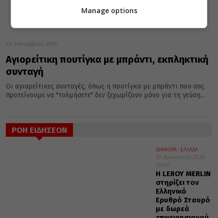
Manage options
20 Σεπτεμβρίου 2016
Aγιορείτικη πουτίγκα με μπράντι, εκπληκτική
συνταγή
Οι αγιορείτικες συνταγές, όπως η πουτίγκα με μπράντι που σας
προτείνουμε να "τολμήσετε" δεν ξεχωρίζουν μόνο για τη γεύση...
ΡΟΗ ΕΙΔΗΣΕΩΝ
ΔΙΑΦΟΡΑ
ΕΛΛΑΔΑ
07 Αυγούστου 2026
20:00
Η LEROY MERLIN
στηρίζει τον
Ελληνικό
Ερυθρό Σταυρό
με δωρεά
επιχειρησιακού