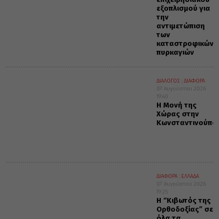
εξοπλισμού για
την
αντιμετώπιση
των
καταστροφικών
πυρκαγιών
ΔΙΑΛΟΓΟΣ
ΔΙΑΦΟΡΑ
07 Αυγούστου 2026
19:40
Η Μονή της
Χώρας στην
Κωνσταντινούπο
ΔΙΑΦΟΡΑ
ΕΛΛΑΔΑ
07 Αυγούστου 2026
19:25
Η “Κιβωτός της
Ορθοδοξίας” σε
όλα τα