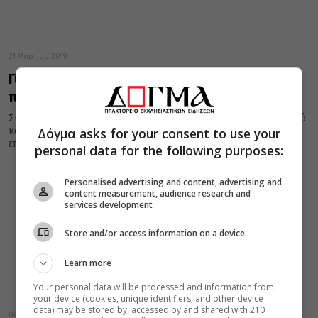
21 Μαρτίου 2019
Γιατί η Μαρία η Μαγδαληνή θεωρείται
προστάτιδα των αρωματοπωλών
Σύμφωνα με την Ορθόδοξη παράδοση οι άγιοι προστατεύουν από
Δόγμα asks for your consent to use your
κάθε αρρώστια, χαρακτηρίζονται, όμως, ως προστάτες
επαγγελματικών κλάδων, προστάτες της...
personal data for the following purposes:
Personalised advertising and content, advertising and
content measurement, audience research and
services development
Store and/or access information on a device
Learn more
Your personal data will be processed and information from
your device (cookies, unique identifiers, and other device
data) may be stored by, accessed by and shared with 210
04 Δεκεμβρίου 2018