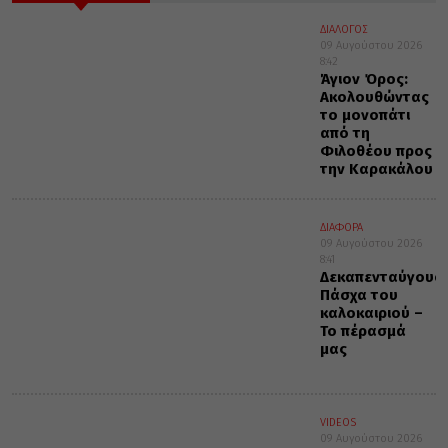
ΔΙΑΛΟΓΟΣ
09 Αυγούστου 2026
8:42
Άγιον Όρος:
Ακολουθώντας
το μονοπάτι
από τη
Φιλοθέου προς
την Καρακάλου
ΔΙΑΦΟΡΑ
09 Αυγούστου 2026
8:41
Δεκαπενταύγουσ
Πάσχα του
καλοκαιριού –
Το πέρασμά
μας
VIDEOS
09 Αυγούστου 2026