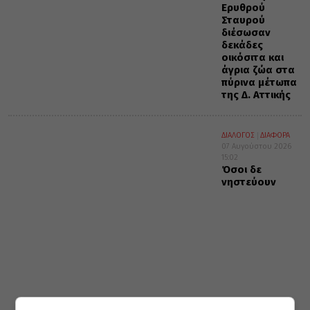
Ερυθρού
Σταυρού
διέσωσαν
δεκάδες
οικόσιτα και
άγρια ζώα στα
πύρινα μέτωπα
της Δ. Αττικής
ΔΙΑΛΟΓΟΣ
ΔΙΑΦΟΡΑ
07 Αυγούστου 2026
15:02
Όσοι δε
νηστεύουν