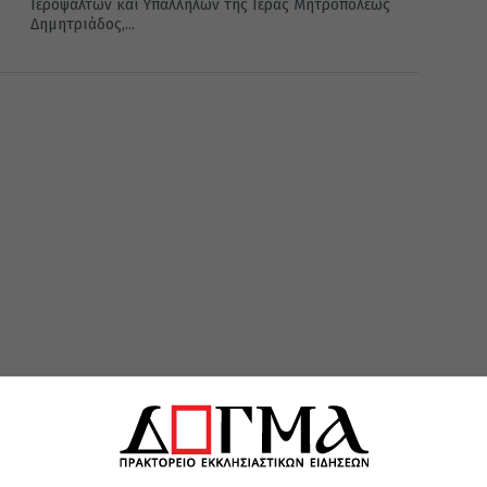
Ιεροψαλτών και Υπαλλήλων της Ιεράς Μητροπόλεως
Δημητριάδος,...