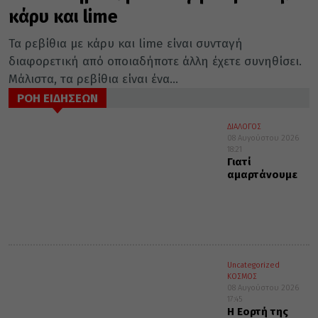
κάρυ και lime
Τα ρεβίθια με κάρυ και lime είναι συνταγή
διαφορετική από οποιαδήποτε άλλη έχετε συνηθίσει.
Μάλιστα, τα ρεβίθια είναι ένα...
ΡΟΗ ΕΙΔΗΣΕΩΝ
ΔΙΑΛΟΓΟΣ
08 Αυγούστου 2026
18:21
Γιατί
αμαρτάνουμε
Uncategorized
ΚΟΣΜΟΣ
08 Αυγούστου 2026
17:45
Η Εορτή της