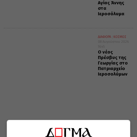
Αγίας Άννης
στα
Ιεροσόλυμα
ΔΙΑΦΟΡΑ
ΚΟΣΜΟΣ
08 Αυγούστου 2026
16:45
Ο νέος
Πρέσβυς της
Γεωργίας στο
Πατριαρχείο
Ιεροσολύμων