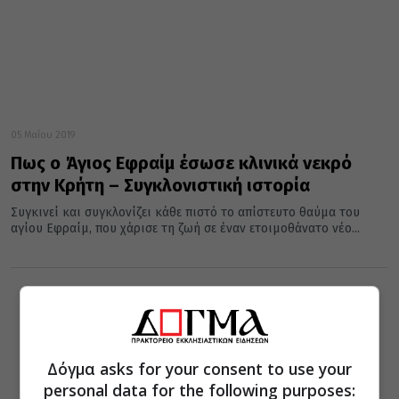
05 Μαΐου 2019
Πως ο Άγιος Εφραίμ έσωσε κλινικά νεκρό
στην Κρήτη – Συγκλονιστική ιστορία
Συγκινεί και συγκλονίζει κάθε πιστό το απίστευτο θαύμα του
αγίου Εφραίμ, που χάρισε τη ζωή σε έναν ετοιμοθάνατο νέο...
Δόγμα asks for your consent to use your
personal data for the following purposes: