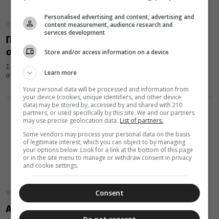
Personalised advertising and content, advertising and
content measurement, audience research and
03 Απριλίου 2019
services development
Πως ο Άγιος Εφραίμ έσωσε κλινικά νεκρό
στην Κρήτη – Απίστευτη ιστορία
Store and/or access information on a device
Συγκινεί και συγκλονίζει κάθε πιστό το απίστευτο θαύμα του
Learn more
αγίου Εφραίμ, που χάρισε τη ζωή σε έναν ετοιμοθάνατο νέο...
Your personal data will be processed and information from
your device (cookies, unique identifiers, and other device
data) may be stored by, accessed by and shared with 210
partners, or used specifically by this site. We and our partners
may use precise geolocation data.
List of partners.
Some vendors may process your personal data on the basis
of legitimate interest, which you can object to by managing
your options below. Look for a link at the bottom of this page
or in the site menu to manage or withdraw consent in privacy
and cookie settings.
Consent
19 Δεκεμβρίου 2018
Απίστευτο θαύμα: Ο άγιος Εφραίμ έσωσε