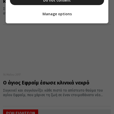
Do not consent
κλινικά νεκρό
Συγκινεί και συγκλονίζει κάθε πιστό το απίστευτο θαύμα του
αγίου Εφραίμ, που χάρισε τη ζωή σε έναν ετοιμοθάνατο νέο...
Manage options
16 Μαΐου 2017
Ο άγιος Εφραίμ έσωσε κλινικά νεκρό
Συγκινεί και συγκλονίζει κάθε πιστό το απίστευτο θαύμα του
αγίου Εφραίμ, που χάρισε τη ζωή σε έναν ετοιμοθάνατο νέο...
ΡΟΗ ΕΙΔΗΣΕΩΝ