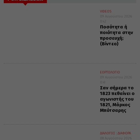
VIDEOS
09 Αυγούστου 2026
0:42
Ποσότητα ή
ποιότητα στην
προσευχή;
(Βίντεο)
ΕΟΡΤΟΛΟΓΙΟ
09 Αυγούστου 2026
0:41
Σαν σήμερα το
1823 πεθαίνει ο
αγωνιστής του
1821, Μάρκος
Μπότσαρης
ΔΙΑΛΟΓΟΣ
ΔΙΑΦΟΡΑ
08 Αυγούστου 2026