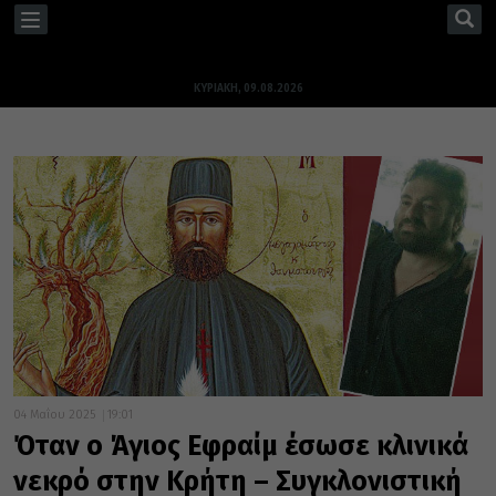
TOGGLE
NAVIGATION
ΚΥΡΙΑΚΉ, 09.08.2026
04 Μαΐου 2025
19:01
Όταν ο Άγιος Εφραίμ έσωσε κλινικά
νεκρό στην Κρήτη – Συγκλονιστική