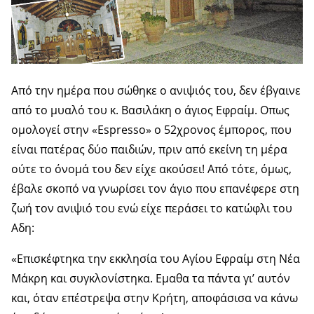
Από την ημέρα που σώθηκε ο ανιψιός του, δεν έβγαινε
από το μυαλό του κ. Βασιλάκη ο άγιος Εφραίμ. Οπως
ομολογεί στην «Espresso» ο 52χρονος έμπορος, που
είναι πατέρας δύο παιδιών, πριν από εκείνη τη μέρα
ούτε το όνομά του δεν είχε ακούσει! Από τότε, όμως,
έβαλε σκοπό να γνωρίσει τον άγιο που επανέφερε στη
ζωή τον ανιψιό του ενώ είχε περάσει το κατώφλι του
Αδη:
«Επισκέφτηκα την εκκλησία του Αγίου Εφραίμ στη Νέα
Μάκρη και συγκλονίστηκα. Εμαθα τα πάντα γι’ αυτόν
και, όταν επέστρεψα στην Κρήτη, αποφάσισα να κάνω