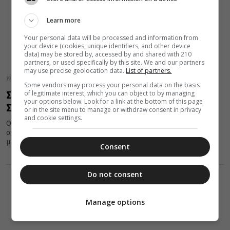
Learn more
Your personal data will be processed and information from
your device (cookies, unique identifiers, and other device
data) may be stored by, accessed by and shared with 210
partners, or used specifically by this site. We and our partners
may use precise geolocation data.
List of partners.
19 Σεπτεμβρίου 2019
Some vendors may process your personal data on the basis
of legitimate interest, which you can object to by managing
Σήμερα τιμώνται οι Άγιοι Τρόφιμος,
your options below. Look for a link at the bottom of this page
Σαββάτιος και Δορυμέδων
or in the site menu to manage or withdraw consent in privacy
and cookie settings.
Οι Άγιοι Τρόφιμος, Σαββάτιος και Δορυμέδων, τη μνήμη των
οποίων τιμά η Εκκλησία στις 19 Σεπτεμβρίου έκαστου έτους,
μαρτύρησαν...
Consent
Do not consent
Manage options