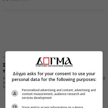
19 Σεπτεμβρίου 2020
Σαν σήμερα 19 Σεπτεμβρίου – Οι εορτές και
τα γεγονότα
Δόγμα asks for your consent to use your
Εορτές της Ορθοδοξίας, σημαντικά ιστορικά, πολιτικά, κοινωνικά
personal data for the following purposes:
γεγονότα, γεννήσεις και θάνατοι που συνέβησαν σαν σήμερα 19
Σεπτεμβρίου.
Personalised advertising and content, advertising and
content measurement, audience research and
services development
Store and/or access information on a device