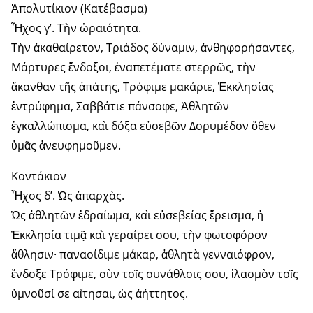
Ἀπολυτίκιον (Κατέβασμα)
Ἦχος γ’. Τὴν ὡραιότητα.
Τὴν ἀκαθαίρετον, Τριάδος δύναμιν, ἀνθηφορήσαντες,
Μάρτυρες ἔνδοξοι, ἐναπετέματε στερρῶς, τὴν
ἄκανθαν τῆς ἀπάτης, Τρόφιμε μακάριε, Ἐκκλησίας
ἐντρύφημα, Σαββάτιε πάνσοφε, Ἀθλητῶν
ἐγκαλλώπισμα, καὶ δόξα εὐσεβῶν Δορυμέδον ὅθεν
ὑμᾶς ἀνευφημοῦμεν.
Κοντάκιον
Ἦχος δ’. Ὡς ἀπαρχὰς.
Ὡς ἀθλητῶν ἑδραίωμα, καὶ εὐσεβείας ἔρεισμα, ἡ
Ἐκκλησία τιμᾷ καὶ γεραίρει σου, τὴν φωτοφόρον
ἄθλησιν· παναοίδιμε μάκαρ, ἀθλητὰ γενναιόφρον,
ἔνδοξε Τρόφιμε, σὺν τοῖς συνάθλοις σου, ἱλασμὸν τοῖς
ὑμνοῦσί σε αἴτησαι, ὡς ἀήττητος.