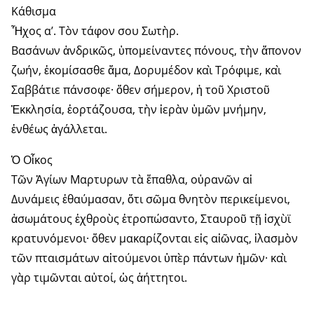
Κάθισμα
Ἦχος α’. Τὸν τάφον σου Σωτὴρ.
Βασάνων ἀνδρικῶς, ὑπομείναντες πόνους, τὴν ἄπονον
ζωήν, ἐκομίσασθε ἅμα, Δορυμέδον καὶ Τρόφιμε, καὶ
Σαββάτιε πάνσοφε· ὅθεν σήμερον, ἡ τοῦ Χριστοῦ
Ἐκκλησία, ἑορτάζουσα, τὴν ἱερὰν ὑμῶν μνήμην,
ἐνθέως ἀγάλλεται.
Ὁ Οἶκος
Τῶν Ἁγίων Μαρτυρων τὰ ἔπαθλα, οὐρανῶν αἱ
Δυνάμεις ἐθαύμασαν, ὅτι σῶμα θνητὸν περικείμενοι,
ἀσωμάτους ἐχθροὺς ἐτροπώσαντο, Σταυροῦ τῇ ἰσχὺϊ
κρατυνόμενοι· ὅθεν μακαρίζονται εἰς αἰῶνας, ἱλασμὸν
τῶν πταισμάτων αἰτούμενοι ὑπὲρ πάντων ἡμῶν· καὶ
γὰρ τιμῶνται αὐτοί, ὡς ἀήττητοι.