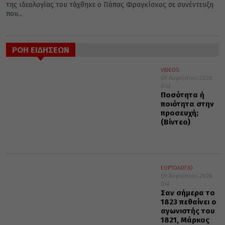
της ιδεολογίας του τάχθηκε ο Πάπας Φραγκίσκος σε συνέντευξη
που...
ΡΟΗ ΕΙΔΗΣΕΩΝ
VIDEOS
09 Αυγούστου 2026
0:42
Ποσότητα ή
ποιότητα στην
προσευχή;
(Βίντεο)
ΕΟΡΤΟΛΟΓΙΟ
09 Αυγούστου 2026
0:41
Σαν σήμερα το
1823 πεθαίνει ο
αγωνιστής του
1821, Μάρκος