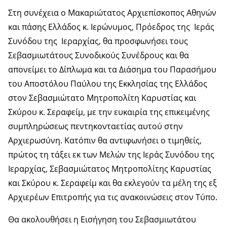
Στη συνέχεια ο Μακαριώτατος Αρχιεπίσκοπος Αθηνών
και πάσης Ελλάδος κ. Ιερώνυμος, Πρόεδρος της Ιεράς
Συνόδου της Ιεραρχίας, θα προσφωνήσει τους
Σεβασμιωτάτους Συνοδικούς Συνέδρους και θα
απονείμει το Δίπλωμα και τα Διάσημα του Παρασήμου
του Αποστόλου Παύλου της Εκκλησίας της Ελλάδος
στον Σεβασμιώτατο Μητροπολίτη Καρυστίας και
Σκύρου κ. Σεραφείμ, με την ευκαιρία της επικειμένης
συμπληρώσεως πεντηκονταετίας αυτού στην
Αρχιερωσύνη. Κατόπιν θα αντιφωνήσει ο τιμηθείς,
πρώτος τη τάξει εκ των Μελών της Ιεράς Συνόδου της
Ιεραρχίας, Σεβασμιώτατος Μητροπολίτης Καρυστίας
και Σκύρου κ. Σεραφείμ και θα εκλεγούν τα μέλη της εξ
Αρχιερέων Επιτροπής για τις ανακοινώσεις στον Τύπο.
Θα ακολουθήσει η Εισήγηση του Σεβασμιωτάτου