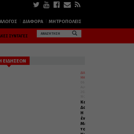
ΙΑΛΟΓΟΣ
ΔΙΑΦΟΡΑ
ΜΗΤΡΟΠΟΛΕΙΣ
ΚΕΣ ΣΥΝΤΑΓΕΣ
Η ΕΙΔΗΣΕΩΝ
ΔΙΑΛΟΓΟΣ
ΜΗΤΡΟΠΟΛΕΙΣ
06
Αυγούστου
2026
19:32
Καισαριανής
Δανιήλ:
Η
ένδοξη
Μεταμόρφωση
του