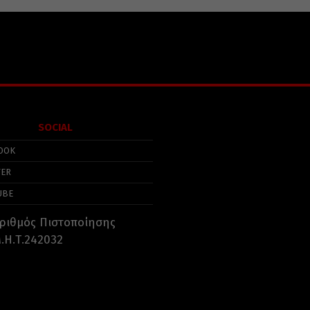
SOCIAL
OOK
TER
UBE
ριθμός Πιστοποίησης
.Η.Τ.242032