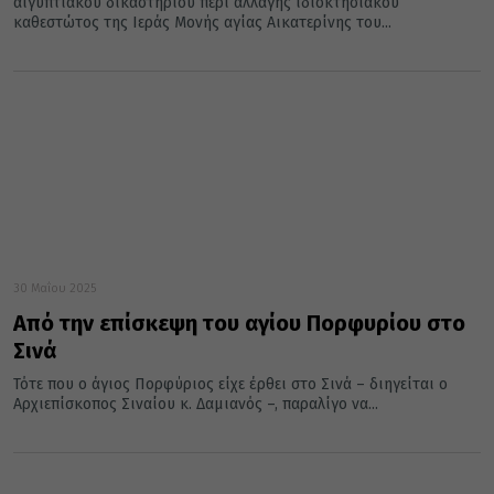
αιγυπτιακού δικαστηρίου περί αλλαγής ιδιοκτησιακού
καθεστώτος της Ιεράς Μονής αγίας Αικατερίνης του...
30 Μαΐου 2025
Από την επίσκεψη του αγίου Πορφυρίου στο
Σινά
Τότε που ο άγιος Πορφύριος είχε έρθει στο Σινά – διηγείται ο
Αρχιεπίσκοπος Σιναίου κ. Δαμιανός –, παραλίγο να...