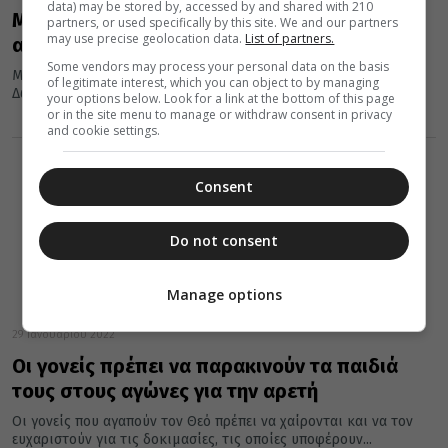
data) may be stored by, accessed by and shared with 210
Μητρόπολη Σύρου: Προσκυνηματική
partners, or used specifically by this site. We and our partners
may use precise geolocation data.
List of partners.
αποδημία στους Αγίους Τόπους και το Σινά
Some vendors may process your personal data on the basis
Με την ευλογία του Μητροπολίτου Σύρου & Μυκόνου κ.
of legitimate interest, which you can object to by managing
Δωροθέου Β’ και την ηγεσία του Ηγουμένου της Ιεράς Μονής...
your options below. Look for a link at the bottom of this page
or in the site menu to manage or withdraw consent in privacy
and cookie settings.
Consent
Do not consent
Manage options
29 Ιανουαρίου 2022
Οι γονείς πρέπει να παρακινούν τα παιδιά
τους στους αγώνες για την αρετή
Οι γονείς που αγαπούν τον Θεό πρέπει να χαίρονται και να τον
ευχαριστούν για τις δοκιμασίες, τις οποίες υποφέρουν...