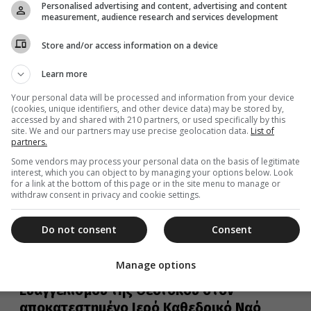
Personalised advertising and content, advertising and content
γραμμή, ο Ελληνισμός του Σύδνεϋ εόρτασε την 201η
measurement, audience research and services development
Επέτειο της Ελληνικής...
Store and/or access information on a device
Learn more
26 Μαρτίου 2022
Your personal data will be processed and information from your device
(cookies, unique identifiers, and other device data) may be stored by,
Mεγαλειώδη συναυλία για τον
accessed by and shared with 210 partners, or used specifically by this
Πατριάρχη Βαρθολομαίο στο Σύδνεϋ
site. We and our partners may use precise geolocation data.
List of
partners.
Μεγαλειώδη συναυλία πραγματοποιήθηκε στο Σύδνεϋ,
Some vendors may process your personal data on the basis of legitimate
αφιερωμένη στην 30η επέτειο από την ανάρρηση του
interest, which you can object to by managing your options below. Look
Πατριάρχη κ.κ. Βαρθολομαίου στον Οικουμενικό
for a link at the bottom of this page or in the site menu to manage or
Θρόνο.
withdraw consent in privacy and cookie settings.
Do not consent
Consent
25 Μαρτίου 2022
Manage options
Λαμπρός εορτασμός του
Ευαγγελισμού της Θεοτόκου στον
αποκατεστημένο Ιερό Καθεδρικό Ναό