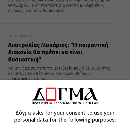
Στο Σύδνεϋ της Αυστραλίας αφίχθη την Παρασκευή, 14
Οκτωβρίου, ο Μητροπολίτης Σαράντα Εκκλησιών κ.
Ανδρέας, ο οποίος θα παραστεί...
27 Μαρτίου 2022
Αυστραλίας Μακάριος: “Η ποιμαντική
διακονία θα πρέπει να είναι
θυσιαστική”
Να μην ξεχάσει ποτέ την ελευθερία που δίνει ο Χριστός
σε αυτούς που θέλουν να τον ακολουθήσουν,
παρότρυνε πατρικά...
27 Μαρτίου 2022
Δόγμα asks for your consent to use your
Ο Ελληνισμός του Σύδνεϋ τίμησε τους
personal data for the following purposes:
Ήρωες του 1821
Με τη μαθητιώσα και φοιτητιώσα νεολαία στην πρώτη