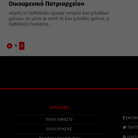
Οικουμενικό Πατριαρχείο»
«Εμείς οι Ορθόδοξοι έχουμε ιστορία δυο χιλιάδων
χρόνων. Αν μέσα σε αυτά τα δύο χιλιάδες χρόνια, η
Ορθόδοξη Εκκλησία...
1
2
ΧΡΗΣΙΜΑ
FACEB
ΠΟΙΟΙ ΕΙΜΑΣΤΕ
TWIT
ΟΡΟΙ ΧΡΗΣΗΣ
YOUT