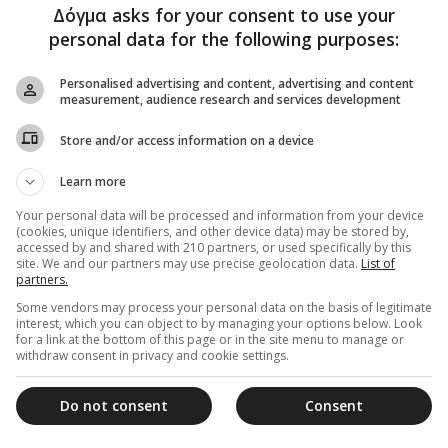
Μητροπολίτης Βελγίου Αθηναγόρας
Δόγμα asks for your consent to use your
για Πατριάρχη Βαρβολομαίο: “Είναι
personal data for the following purposes:
ένας χαρισματικός άνθρωπος”
Personalised advertising and content, advertising and content
H συγκεκριμένη συνέντευξη αφιερώνεται στο πρόσωπο
measurement, audience research and services development
του Οικουμενικού Πατριάρχη κ.κ. Βαρθολομαίου για
τον εορτασμό των 30 χρόνων από την...
Store and/or access information on a device
Learn more
Your personal data will be processed and information from your device
20 Δεκεμβρίου 2021
(cookies, unique identifiers, and other device data) may be stored by,
Φθιώτιδος Συμεών: «Η Μοναξιά το
accessed by and shared with 210 partners, or used specifically by this
site. We and our partners may use precise geolocation data.
List of
μεγαλύτερο πρόβλημα των ανθρώπων
partners.
σήμερα» – Συνέντευξη στον Λαμιακό
Some vendors may process your personal data on the basis of legitimate
Τύπο
interest, which you can object to by managing your options below. Look
for a link at the bottom of this page or in the site menu to manage or
Ο Σεβασμιώτατος μιλά για τις μεγάλες προκλήσεις της
withdraw consent in privacy and cookie settings.
της Εκκλησίας απέναντι...
Do not consent
Consent