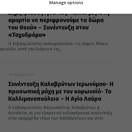
Manage options
19 Δεκεμβρίου 2021
Δημητριάδος Ιγνάτιος: «Είναι μεγίστη
αμαρτία να περιφρονούμε τα δώρα
του Θεού» – Συνέντευξη στον
«Ταχυδρόμο»
Ο Σεβασμιώτατος ανακεφαλαιώνει τις σαφείς θέσεις
ρνητών, κατά την διάρκεια της...
10 Μαρτίου 2021
Συνέντευξη Καλαβρύτων Ιερωνύμου- Η
προσωπική μάχη με τον κορωνοϊό- Το
Καλλιμανοπούλειο – Η Αγία Λαύρα
Ο Σεβασμιώτατος Μητροπολίτης Καλαβρύτων &
Αιγιαλείας σε μια εξαιρετικά ενδιαφέρουσα συνέντευξη
στην εφημερίδα «Ώρα των Καλαβρύτων» και στον