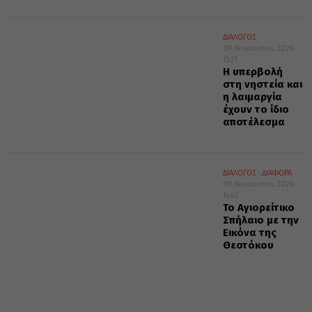
ΔΙΑΛΟΓΟΣ
09 Αυγούστου 2026
15:21
Η υπερβολή
στη νηστεία και
η λαιμαργία
έχουν το ίδιο
αποτέλεσμα
ΔΙΑΛΟΓΟΣ
ΔΙΑΦΟΡΑ
09 Αυγούστου 2026
14:42
Το Αγιορείτικο
Σπήλαιο με την
Εικόνα της
Θεοτόκου