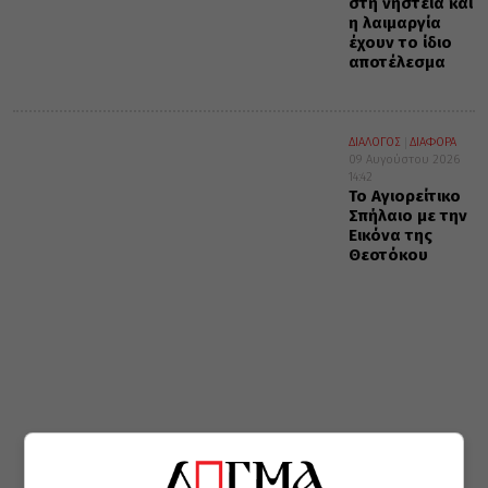
στη νηστεία και
η λαιμαργία
έχουν το ίδιο
αποτέλεσμα
ΔΙΑΛΟΓΟΣ
ΔΙΑΦΟΡΑ
09 Αυγούστου 2026
14:42
Το Αγιορείτικο
Σπήλαιο με την
Εικόνα της
Θεοτόκου