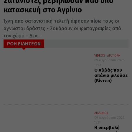
Σατανιστές βεβήλωσαν Ναό υπό
κατασκευή στο Αγρίνιο
Ίχνη απο σατανιστική τελετή άφησαν πίσω τους οι
άγνωστοι δράστες - Σοκάρουν οι φωτογραφίες από
τον χώρο - Δεν...
ΡΟΗ ΕΙΔΗΣΕΩΝ
VIDEOS
ΔΙΑΦΟΡΑ
09 Αυγούστου 2026
15:22
Ο Αββάς που
σπάνια μιλούσε
(Βίντεο)
ΔΙΑΛΟΓΟΣ
09 Αυγούστου 2026
15:21
Η υπερβολή