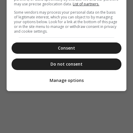
Μη χάσετε
may use precise geolocation data.
List of partners.
σήμερα, την
Some vendors may process your personal data on the basis
“Κιβωτό της
of legitimate interest, which you can object to by managing
Ορθοδοξίας”,
your options below. Look for a link at the bottom of this page
σε όλα τα
or in the site menu to manage or withdraw consent in privacy
περίπτερα
and cookie settings.
Consent
Do not consent
Manage options