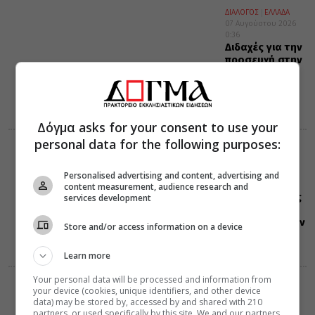
ΔΙΑΛΟΓΟΣ
ΕΛΛΑΔΑ
07 Αυγούστου 2026
0:36
Διδαχές για την
προσευχή στην
αθωνική γη
Δόγμα asks for your consent to use your
personal data for the following purposes:
ΕΟΡΤΟΛΟΓΙΟ
07 Αυγούστου 2026
0:35
Personalised advertising and content, advertising and
Σαν σήμερα:
content measurement, audience research and
Όλες οι εορτές
services development
και γεγονότα
που συνέβησαν
Store and/or access information on a device
07 Αυγούστου
Learn more
Your personal data will be processed and information from
ΔΙΑΦΟΡΑ
ΕΛΛΑΔΑ
your device (cookies, unique identifiers, and other device
06 Αυγούστου 2026
data) may be stored by, accessed by and shared with 210
21:25
partners, or used specifically by this site. We and our partners