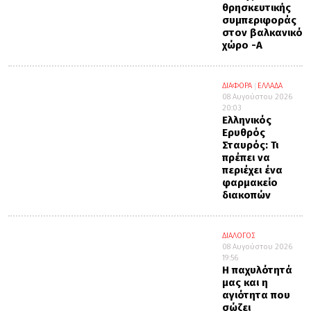
θρησκευτικής
συμπεριφοράς
στον βαλκανικό
χώρο -Α΄
ΔΙΑΦΟΡΑ
ΕΛΛΑΔΑ
08 Αυγούστου 2026
20:03
Ελληνικός
Ερυθρός
Σταυρός: Τι
πρέπει να
περιέχει ένα
φαρμακείο
διακοπών
ΔΙΑΛΟΓΟΣ
08 Αυγούστου 2026
19:56
Η παχυλότητά
μας και η
αγιότητα που
σώζει