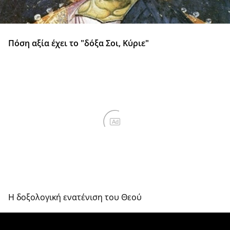
Πόση αξία έχει το "δόξα Σοι, Κύριε"
Ad
Η δοξολογική ενατένιση του Θεού