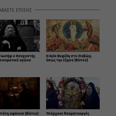
ΑΒΑΣΤΕ ΕΠΙΣΗΣ
ς Ιωσήφ ο Ησυχαστής
Η Αγία Νεφέλη στο Θαβώρ,
 πνευματικό αγώνα
όπως την έζησα (Βίντεο)
)
υτάτη αφάνεια (Βίντεο)
Υπάρχουν θαυματουργές