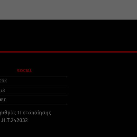
SOCIAL
OOK
TER
UBE
ριθμός Πιστοποίησης
.Η.Τ.242032