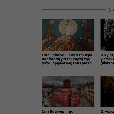
ΔΙ
Όσα μαθαίνουμε από την Ιερά
Ο Άγιο
Παράδοση για την εορτή της
για τον
Μεταμορφώσεως του Χριστού
(Βίντεο
(ΒΙΝΤΕΟ)
Στην Πανήγυρη της
Ω, γλυκ