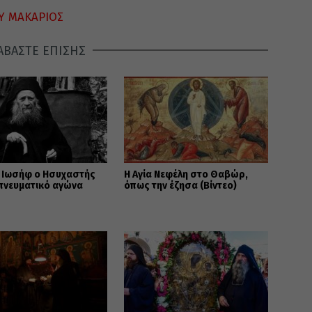
Υ ΜΑΚΑΡΙΟΣ
ΑΒΑΣΤΕ ΕΠΙΣΗΣ
ς Ιωσήφ ο Ησυχαστής
Η Αγία Νεφέλη στο Θαβώρ,
 πνευματικό αγώνα
όπως την έζησα (Βίντεο)
)