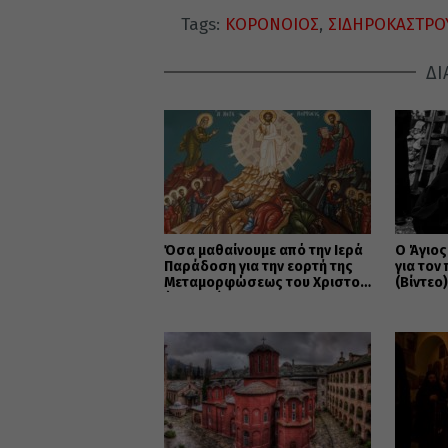
Tags:
ΚΟΡΟΝΟΙΟΣ
,
ΣΙΔΗΡΟΚΑΣΤΡΟ
ΔΙ
Όσα μαθαίνουμε από την Ιερά
Ο Άγιο
Παράδοση για την εορτή της
για τον
Μεταμορφώσεως του Χριστού
(Βίντεο
(ΒΙΝΤΕΟ)