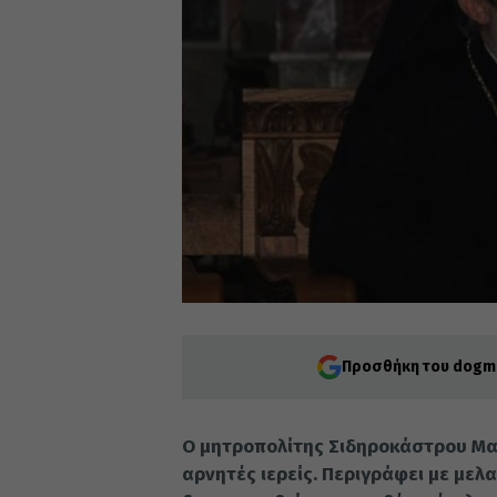
Προσθήκη του dogma
Ο μητροπολίτης Σιδηροκάστρου Μακ
αρνητές ιερείς. Περιγράφει με με