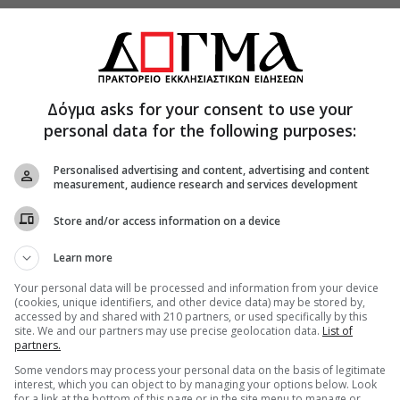
θρώπους ανεγκέφαλους» συμπληρώνοντας ότι
Δόγμα asks for your consent to use your
τροπολίτης καλείς τους πιστούς να ξεχωρίσουν
personal data for the following purposes:
ώς η επιστήμη είναι αυτή που έχει τον πρώτο λόγο
Personalised advertising and content, advertising and content
υ. Δείτε το βίντεο του
epiloges.tv
…
measurement, audience research and services development
Store and/or access information on a device
Learn more
Your personal data will be processed and information from your device
(cookies, unique identifiers, and other device data) may be stored by,
accessed by and shared with 210 partners, or used specifically by this
site. We and our partners may use precise geolocation data.
List of
partners.
Some vendors may process your personal data on the basis of legitimate
interest, which you can object to by managing your options below. Look
for a link at the bottom of this page or in the site menu to manage or