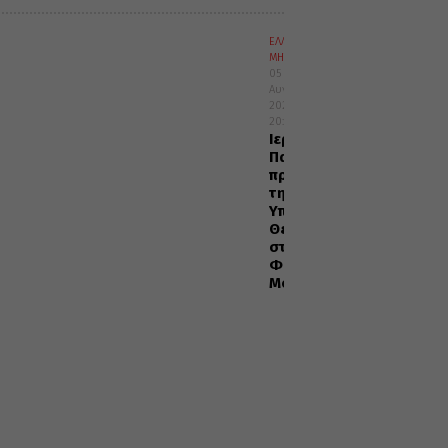
ΕΛΛΑΔΑ
ΜΗΤΡΟΠΟΛΕΙΣ
05
Αυγούστου
2026
20:29
Ιερά
Παράκληση
προς
την
Υπεραγία
Θεοτόκο
στα
Φαβριανά
Μονοφατσίου