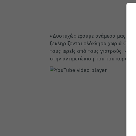
«Δυστυχώς έχουμε ανάμεσα μας αν
ξεκληρίζονται ολόκληρα χωριά Ο μη
τους ιερείς από τους γιατρούς, καθ
στην αντιμετώπιση του του κορονοϊο