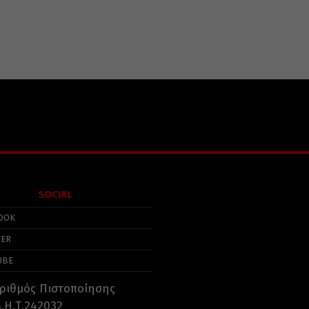
SOCIAL
OOK
TER
UBE
ριθμός Πιστοποίησης
.Η.Τ.242032