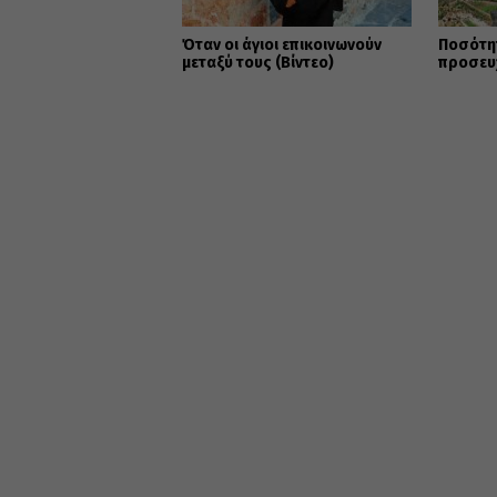
Όταν οι άγιοι επικοινωνούν
Ποσότητ
μεταξύ τους (Βίντεο)
προσευχ