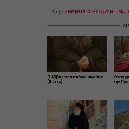
Tags:
ΔΗΜΗΤΡΙΟΣ ΛΥΚΟΥΔΗΣ
,
ΜΑΓ
ΔΙ
Ο Αββάς που σπάνια μιλούσε
Όταν γ
(Βίντεο)
την Προ