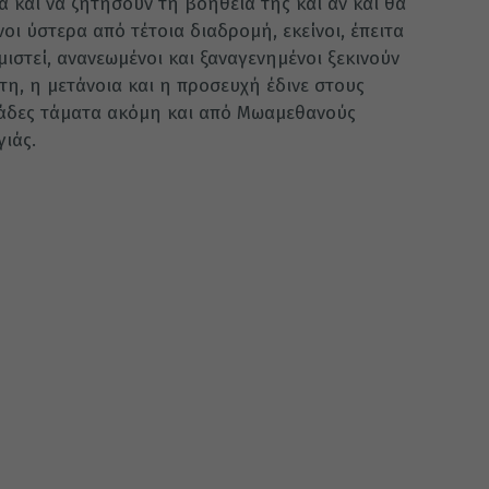
ά και να ζητήσουν τη βοήθειά της και αν και θα
νοι ύστερα από τέτοια διαδρομή, εκείνοι, έπειτα
μιστεί, ανανεωμένοι και ξαναγενημένοι ξεκινούν
τη, η μετάνοια και η προσευχή έδινε στους
ιάδες τάματα ακόμη και από Μωαμεθανούς
ιάς.