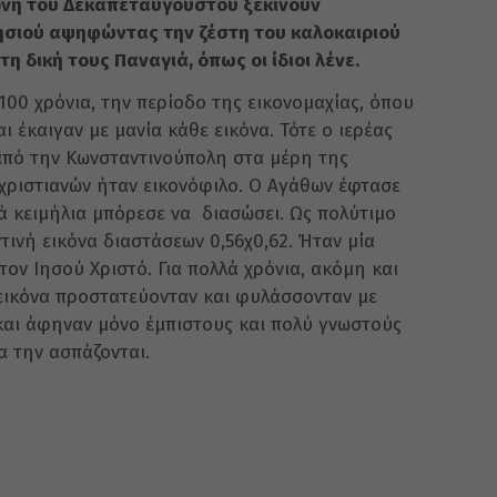
ονή του Δεκαπεταυγούστου ξεκινούν
ησιού αψηφώντας την ζέστη του καλοκαιριού
η δική τους Παναγιά, όπως οι ίδιοι λένε.
100 χρόνια, την περίοδο της εικονομαχίας, όπου
 έκαιγαν με μανία κάθε εικόνα. Τότε ο ιερέας
από την Κωνσταντινούπολη στα μέρη της
χριστιανών ήταν εικονόφιλο. Ο Αγάθων έφτασε
ά κειμήλια μπόρεσε να διασώσει. Ως πολύτιμο
ινή εικόνα διαστάσεων 0,56χ0,62. Ήταν μία
ον Ιησού Χριστό. Για πολλά χρόνια, ακόμη και
εικόνα προστατεύονταν και φυλάσσονταν με
 και άφηναν μόνο έμπιστους και πολύ γνωστούς
α την ασπάζονται.