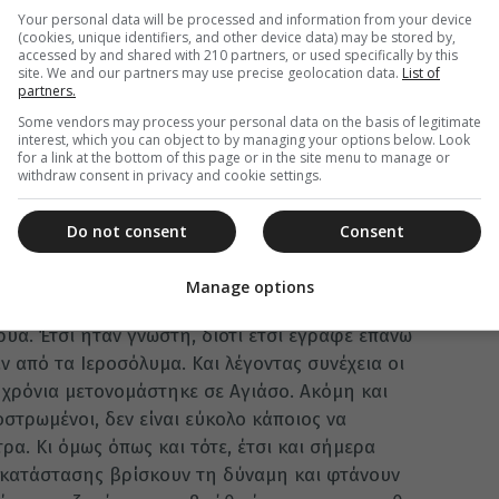
Your personal data will be processed and information from your device
(cookies, unique identifiers, and other device data) may be stored by,
accessed by and shared with 210 partners, or used specifically by this
site. We and our partners may use precise geolocation data.
List of
partners.
Some vendors may process your personal data on the basis of legitimate
 την Ζ΄Οικουμενική Σύνοδο χιλιάδες πιστοί από
interest, which you can object to by managing your options below. Look
for a link at the bottom of this page or in the site menu to manage or
ιατικά παράλια έφταναν καθημερινά στο
withdraw consent in privacy and cookie settings.
 εικόνα της Παναγίας. Το ενδιαφέρον των πιστών
χούς να χτίσουν ένα μεγάλο ναό, ώστε να
Do not consent
Consent
έρχονταν με πεζοπορία ή με τα ζώα τους.
, κουβαλώντας τον δικό τους σταυρό ανέβαιναν
Manage options
α Σιών , να εναποθέσουν σε αυτήν τις ελπίδες
ρυα. Έτσι ήταν γνωστή, διότι έτσι έγραφε επάνω
ν από τα Ιεροσόλυμα. Και λέγοντας συνέχεια οι
α χρόνια μετονομάστηκε σε Αγιάσο. Ακόμη και
στρωμένοι, δεν είναι εύκολο κάποιος να
ρα. Κι όμως όπως και τότε, έτσι και σήμερα
 κατάστασης βρίσκουν τη δύναμη και φτάνουν