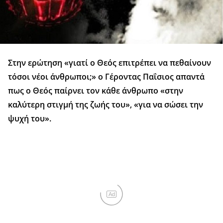
Στην ερώτηση «γιατί ο Θεός επιτρέπει να πεθαίνουν
τόσοι νέοι άνθρωποι;» ο Γέροντας Παΐσιος απαντά
πως ο Θεός παίρνει τον κάθε άνθρωπο «στην
καλύτερη στιγμή της ζωής του», «για να σώσει την
ψυχή του».
Ad