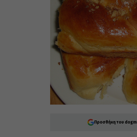
Προσθήκη του dogma