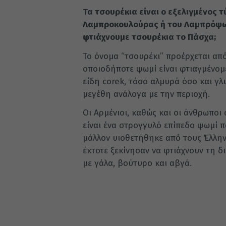
Τα τσουρέκια είναι ο εξελιγμένος 
Λαμπροκουλούρας ή του Λαμπρόψωμ
φτιάχνουμε τσουρέκια το Πάσχα;
Το όνομα “τσουρέκι” προέρχεται από
οποιοδήποτε ψωμί είναι φτιαγμένομ
είδη corek, τόσο αλμυρά όσο και γλ
μεγέθη ανάλογα με την περιοχή.
Οι Αρμένιοι, καθώς και οι άνθρωποι
είναι ένα στρογγυλό επίπεδο ψωμί π
μάλλον υιοθετήθηκε από τους Έλλην
έκτοτε ξεκίνησαν να φτιάχνουν τη 
με γάλα, βούτυρο και αβγά.