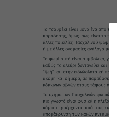
Το τσουρέκι είναι μόνο ένα από τα 
παράδοσης, όμως ίσως είναι το πιο 
άλλες ποικιλίες Πασχαλινού ψωμιο
ή με άλλες ονομασίες ανάλογα με τ
Το ψωμί αυτό είναι συμβολικό, γιατ
καθώς το αλεύρι ζωντανεύει και με
“ζωή” και στην ειδωλολατρική παρά
ακόμη και σήμερα, σε παραδόσεις 
κόκκινων αβγών στους τάφους αγα
Το σχήμα των Πασχαλινών ψωμιών ποι
πιο γνωστό είναι φυσικά η πλεξούδα,
κόμποι προέρχονται από τους ειδωλ
απομάκρυνση των κακών πνευμάτων 