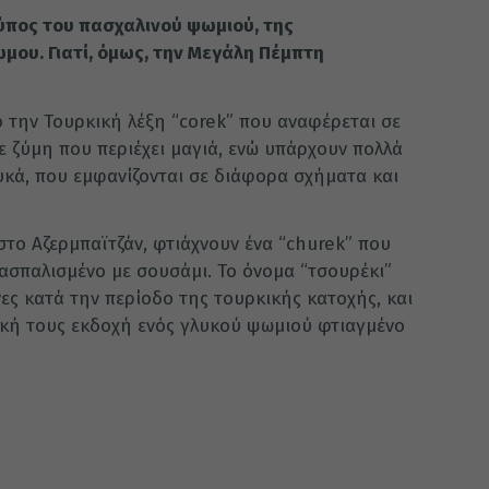
τύπος του πασχαλινού ψωμιού, της
ου. Γιατί, όμως, την Μεγάλη Πέμπτη
 την Τουρκική λέξη “corek” που αναφέρεται σε
ε ζύμη που περιέχει μαγιά, ενώ υπάρχουν πολλά
υκά, που εμφανίζονται σε διάφορα σχήματα και
 στο Αζερμπαϊτζάν, φτιάχνουν ένα “churek” που
ασπαλισμένο με σουσάμι. Το όνομα “τσουρέκι”
ες κατά την περίοδο της τουρκικής κατοχής, και
δική τους εκδοχή ενός γλυκού ψωμιού φτιαγμένο