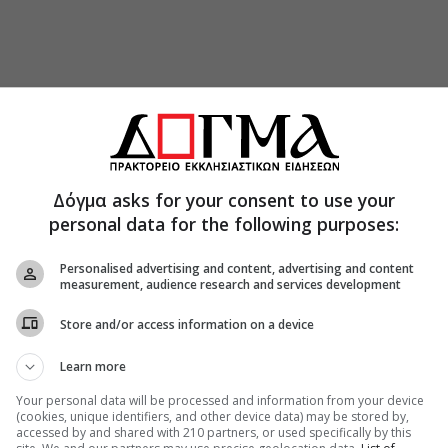
ποικίλα εορταστικά ψωμιά της ελληνικής
γνωστό. Εκτός από το τσουρέκι, υπάρχουν και
ύ γνωστές ως “λαμπροκούλουρα” ή “λαμπρόψωμο”
ην τοπική παράδοση.
Δόγμα asks for your consent to use your
personal data for the following purposes:
ί αντιπροσωπεύει την ανάσταση του Χριστού,
ταμορφώνεται σε ψωμί.Το ψωμί συμβόλιζε τη
Personalised advertising and content, advertising and content
δοση και μπορούμε να βρούμε απομεινάρια της
measurement, audience research and services development
όπως της προσφοράς Πασχαλινού ψωμιού και
πημένων προσώπων κατά το Πάσχα.
Store and/or access information on a device
κίλλει ανάλογα με τις τοπικές παραδόσεις. Το
Learn more
 με ή χωρίς κόκκινο αβγό. Οι πλεξούδες και οι
Your personal data will be processed and information from your device
ολατρικούς χρόνους ως σύμβολα για την
(cookies, unique identifiers, and other device data) may be stored by,
accessed by and shared with 210 partners, or used specifically by this
.