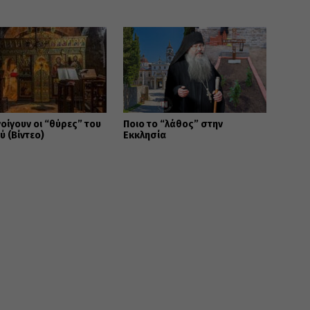
οίγουν οι “θύρες” του
Ποιο το “λάθος” στην
 (Βίντεο)
Εκκλησία