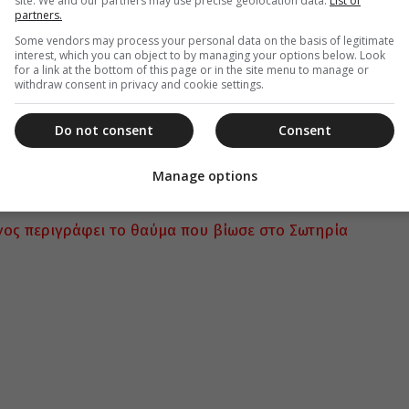
site. We and our partners may use precise geolocation data.
List of
partners.
 την Ελλάδα, οι γυναίκες καταπιάνονται με το
Some vendors may process your personal data on the basis of legitimate
κουλούρες της Λαμπρής και τις στολίζουν με
interest, which you can object to by managing your options below. Look
ρπούς. Ανάλογα με το σχήμα που τους έδιναν
for a link at the bottom of this page or in the site menu to manage or
withdraw consent in privacy and cookie settings.
. “Κοφίνια”, “καλαθάκια”, “δοξάρια”, “αυγούλες”,
Do not consent
Consent
στα βυζαντινά χρόνια, τις “κολλυρίδες” και ήταν
ορα σχήματα, που είχαν στο κέντρο ένα κόκκινο
Manage options
γος περιγράφει το θαύμα που βίωσε στο Σωτηρία