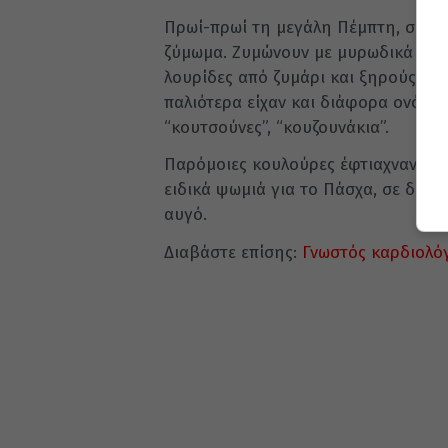
Πρωί-πρωί τη μεγάλη Πέμπτη, σε όλη
ζύμωμα. Ζυμώνουν με μυρωδικά τις 
λουρίδες από ζυμάρι και ξηρούς κα
παλιότερα είχαν και διάφορα ονόματα
“κουτσούνες”, “κουζουνάκια”.
Παρόμοιες κουλούρες έφτιαχναν και 
ειδικά ψωμιά για το Πάσχα, σε διάφ
αυγό.
Διαβάστε επίσης:
Γνωστός καρδιολό