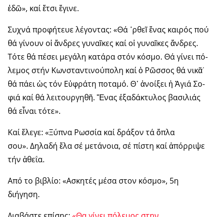
ἐδῶ», καί ἔτσι ἔγι­νε.
Συ­χνά προ­φή­τευ­ε λέ­γον­τας: «Θά ᾿ρθεῖ ἕ­νας και­ρός πού
θά γί­νουν οἱ ἄν­δρες γυ­ναῖ­κες καί οἱ γυ­ναῖ­κες ἄν­δρες.
Τό­τε θά πέ­σει με­γά­λη κα­τά­ρα στόν κό­σμο. Θά γί­νει πό­
λε­μος στήν Κων­σταν­τι­νού­πο­λη καί ὁ Ρῶσ­σος θά νι­κᾶ˙
θά πά­ει ὡς τόν Εὐ­φρά­τη πο­τα­μό. Θ᾿ ἀ­νοί­ξει ἡ Ἁ­γιά Σο­
φιά καί θά λει­τουρ­γη­θῆ. Ἕ­νας ἑ­ξα­δά­κτυ­λος βα­σι­λι­άς
θά εἶ­ναι τό­τε».
Καί ἔ­λε­γε: «Ξύ­πνα Ρωσ­σί­α καί δρά­ξον τά ὅ­πλα
σου». Δη­λα­δή ἔ­λα σέ με­τά­νοι­α, σέ πί­στη καί ἀ­πόρ­ρι­ψε
τήν ἀ­θε­ΐ­α.
Από το βιβλίο: «Ασκητές μέσα στον κόσμο», 5η
διήγηση.
Διαβάστε επίσης:
«Θα γίνει πόλεμος στην