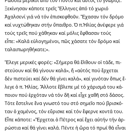
Ρωσσία μερικοί ἀπό τόν Πόντο καί αὐτός τό γνώριζε.
Ξεκίνησαν κάποτε τρεῖς Ἕλληνες ἀπό τό χωριό
Ἀχαλσενί γιά νά τόν ἐπισκεφθοῦν. Ἔχασαν τόν δρόμο
καί νυχτώθηκαν στήν ὕπαιθρο. Ὁ π.Ἠλίας ἀνέφερε γιά
τούς τρεῖς πού χάθηκαν καί μόλις ἔφθασαν τούς
εἶπε: «Καλά εὐλογημένοι, πῶς χάσατε τόν δρόμο καί
ταλαιπωρηθήκατε;».
Ἔ­λε­γε με­ρι­κές φο­ρές: «Σή­με­ρα θά ἔλ­θουν οἱ τά­δε, πι­
στεύ­ουν καί θά γί­νουν κα­λά», ἤ «αὐ­τός πού ἔρ­χε­ται
δέν πι­στεύ­ει­ καί δέν θά γί­νει κα­λά», καί γι­νό­ταν ὅ­πως ἔ­
λε­γε ὁ π. Ἠ­λί­ας. Ἄλ­λο­τε ἔ­βλε­πε μέ τό χά­ρι­σμά του κά­
ποι­ον πού ἐρ­χό­ταν νά τόν δῆ καί ­εἶ­χε χα­θῆ στό δά­σος.
Τό­τε ἔ­στελ­νε ἕνα γνω­στό του στό ση­μεῖ­ο πού βρι­σκό­
ταν ὁ χα­μέ­νος, τόν εὕ­ρι­σκε καί τόν ἔ­φερ­νε κο­ντά του.
Εἶ­πε κά­πο­τε: «Ἔρ­χε­ται ὁ Πέ­τρος καί ἔ­χει αὐ­τήν τήν ἀρ­
ρώ­στια καί θά γί­νει κα­λά. Πέ­ντε ἡ ὥρα τό πρωΐ θά εἶ­ναι