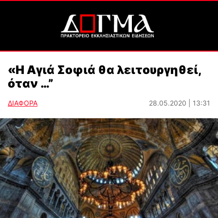
«Η Α­γιά Σο­φιά θα λει­τουρ­γη­θεί,
όταν …”
ΔΙΑΦΟΡΑ
28.05.2020 | 13:31