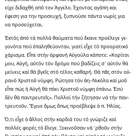
είχε διδαχθή από τον Άγγελο. Έχοντας αγάπη και
έφεση για την προσευχή, ξυπνούσε πάντα νωρίς για
να προσεύχεται.
Ἐ­κτός ἀ­πό τά πολ­λά θαύ­μα­τα πού ἔ­κα­νε προ­έ­λε­γε γε­
γο­νό­τα πού ἐ­πα­λη­θεύ­ον­ταν, για­τί εἶ­χε τό προ­ο­ρα­τι­κό
χά­ρι­σμα. Εἶ­πε στήν ὀρ­φα­νή Αὐ­γού­λα κά­πο­τε: «Κο­ρί­τσι
μου, Αὐ­γή, αὐ­τόν τόν δρό­μο πού βα­δί­ζεις σ᾿ αὐ­τόν θά
μεί­νεις καί θά βγεῖς στό τέ­λος κα­θα­ρή. Θά πᾶς στόν οὐ­
ρα­νό Χρι­στοῦ νύμ­φη. Ρώ­τη­σα τόν ἁ­η–Νι­κό­λα καί μοῦ
εἶ­πε πώς ἡ Αὐ­γή θά πά­ει Χρι­στοῦ νύμ­φη ἐ­πά­νω. Ἐ­σύ
δέν θά παν­τρευ­τεῖς». Πολ­λοί τήν ζή­τη­σαν νά τήν παν­
τρευ­τοῦν. Ἔγι­νε ὅμως ὅπως προ­έ­βλε­ψε ὁ π. Ἠλί­ας.
Ὅ,τι εἶχε ὁ ἄλλος στήν καρδιά του τό γνώριζε καί
πολλές φορές τό ἔλεγε. Ξεκινοῦσαν νά ᾿ρθοῦν στήν