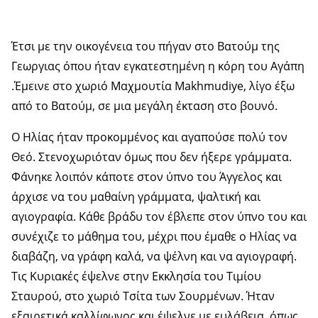
Έτσι με την οικογένεια του πήγαν στο Βατούμ της
Γεωργιας όπου ήταν εγκατεστημένη η κόρη του Αγάπη
.Έμεινε στο χωριό Μαχμουτία Makhmudiye, λίγο έξω
από το Βατούμ, σε μια μεγάλη έκταση στο βουνό.
Ο Ηλίας ήταν προκομμένος και αγαπούσε πολύ τον
Θεό. Στενοχωριόταν όμως που δεν ήξερε γράμματα.
Φάνηκε λοιπόν κάποτε στον ύπνο του Άγγελος και
άρχισε να του μαθαίνη γράμματα, ψαλτική και
αγιογραφία. Κάθε βράδυ τον έβλεπε στον ύπνο του και
συνέχιζε το μάθημα του, μέχρι που έμαθε ο Ηλίας να
διαβάζη, να γράφη καλά, να ψέλνη και να αγιογραφή.
Τις Κυριακές έψελνε στην Εκκλησία του Τιμίου
Σταυρού, στο χωριό Τσίτα των Σουρμένων. Ήταν
εξαιρετικά καλλίφωνος και έψελνε με ευλάβεια, όπως