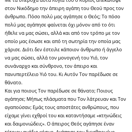
Με τα υπέροχα αυτά λόγια του ο Κύριος απεκάλυψε
στον Νικόδημο την άπειρη αγάπη του Θεού προς τον
άνθρωπο. Πόσο πολύ μας αγάπησε ο Θεός; Το πόσο
πολύ μας αγάπησε φαίνεται όχι μόνον από το ότι
ήθελε να μας σώσει, αλλά και από τον τρόπο με τον
οποίο μας έσωσε και από τη σωτηρία την οποία μας
χάρισε. Διότι δεν έστειλε κάποιον άνθρωπο ή άγγελο
να μας σώσει, αλλά τον μονογενή του Υιό, τον
συνάναρχο και σύνθρονο, τον άπειρο και
πανυπερτέλειο Υιό του. Κι Αυτόν Τον παρέδωσε σε
θάνατο.
Και για ποιους Τον παρέδωσε σε θάνατο; Ποιους
αγάπησε; Μήπως πλάσματα που Τον λάτρευαν και Τον
αγαπούσαν; Εμάς τους αποστάτες ανθρώπους, που
είχαμε γίνει εχθροί του και καταντήσαμε «κτηνώδεις
και δαιμονιώδεις». Ο άπειρος Θεός αγάπησε έναν