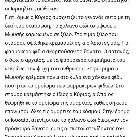
σώζεται από το θάνατο». Και το θανατικό σταμάτησε,
οι Ισραηλίτες σώθηκαν.
Γιατί όμως ο Κύριος συσχετίζει το γεγονός αυτό με τη
δική του σταύρωση; Το χάλκινο φίδι το ύψωσε ο
Μωυσής καρφωμένο σε ξύλο. Στο τίμιο ξύλο του
σταυρού υψώθηκε κρεμασμένος κι ο Χριστός μας. Τ α
φαρμακερά φίδια σκορπούσαν το θάνατο. Ο σατανάς,
ο όφις ο αρχαίος, με τα φαρμακερά τσιμπήματά του
νεκρώνει την ψυχή του ανθρώπου. Στην έρημο ο
Μωυσής κρέμασε πάνω στο ξύλο ένα χάλκινο φίδι,
που ήταν το ομοίωμα των φαρμακερών φιδιών. Στο
σταυρό κρεμάστηκε ο ίδιος ο Κύριος, ο Οποίος
θεωρήθηκε το ομοίωμα της αμαρτίας, καθώς σήκωσε
επάνω του όλες τις αμαρτίες του κόσμου. Στην έρημο
οι Ιουδαίοι ατενίζοντας το χάλκινο φίδι διέφυγαν τον
πρόσκαιρο θάνατο, εμείς οι πιστοί ατενίζοντας τον