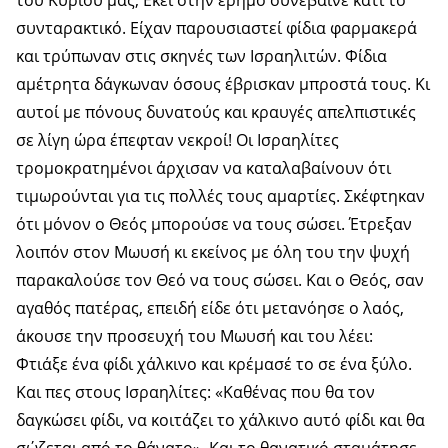
του Κυρίου μας; Εκεί στην έρημο συνέβαινε κάτι το
συνταρακτικό. Είχαν παρουσιαστεί φίδια φαρμακερά
και τρύπωναν στις σκηνές των Ισραηλιτών. Φίδια
αμέτρητα δάγκωναν όσους έβρισκαν μπροστά τους. Κι
αυτοί με πόνους δυνατούς και κραυγές απελπιστικές
σε λίγη ώρα έπεφταν νεκροί! Οι Ισραηλίτες
τρομοκρατημένοι άρχισαν να καταλαβαίνουν ότι
τιμωρούνται για τις πολλές τους αμαρτίες. Σκέφτηκαν
ότι μόνον ο Θεός μπορούσε να τους σώσει. Έτρεξαν
λοιπόν στον Μωυσή κι εκείνος με όλη του την ψυχή
παρακαλούσε τον Θεό να τους σώσει. Και ο Θεός, σαν
αγαθός πατέρας, επειδή είδε ότι μετανόησε ο λαός,
άκουσε την προσευχή του Μωυσή και του λέει:
Φτιάξε ένα φίδι χάλκινο και κρέμασέ το σε ένα ξύλο.
Και πες στους Ισραηλίτες: «Καθένας που θα τον
δαγκώσει φίδι, να κοιτάζει το χάλκινο αυτό φίδι και θα