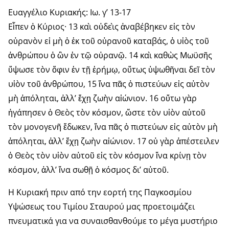
Ευαγγέλιο Κυριακής: Ιω. γ’ 13-17
Εἶπεν ὁ Κύριος· 13 καὶ οὐδεὶς ἀναβέβηκεν εἰς τὸν
οὐρανὸν εἰ μὴ ὁ ἐκ τοῦ οὐρανοῦ καταβάς, ὁ υἱὸς τοῦ
ἀνθρώπου ὁ ὢν ἐν τῷ οὐρανῷ. 14 καὶ καθὼς Μωϋσῆς
ὕψωσε τὸν ὄφιν ἐν τῇ ἐρήμῳ, οὕτως ὑψωθῆναι δεῖ τὸν
υἱὸν τοῦ ἀνθρώπου, 15 ἵνα πᾶς ὁ πιστεύων εἰς αὐτὸν
μὴ ἀπόληται, ἀλλ’ ἔχῃ ζωὴν αἰώνιον. 16 οὕτω γὰρ
ἠγάπησεν ὁ Θεὸς τὸν κόσμον, ὥστε τὸν υἱὸν αὐτοῦ
τὸν μονογενῆ ἔδωκεν, ἵνα πᾶς ὁ πιστεύων εἰς αὐτὸν μὴ
ἀπόληται, ἀλλ’ ἔχῃ ζωὴν αἰώνιον. 17 οὐ γὰρ ἀπέστειλεν
ὁ Θεὸς τὸν υἱὸν αὐτοῦ εἰς τὸν κόσμον ἵνα κρίνῃ τὸν
κόσμον, ἀλλ’ ἵνα σωθῇ ὁ κόσμος δι’ αὐτοῦ.
Η Κυριακή πριν από την εορτή της Παγκοσμίου
Υψώσεως του Τιμίου Σταυρού μας προετοιμάζει
πνευματικά για να συναισθανθούμε το μέγα μυστήριο