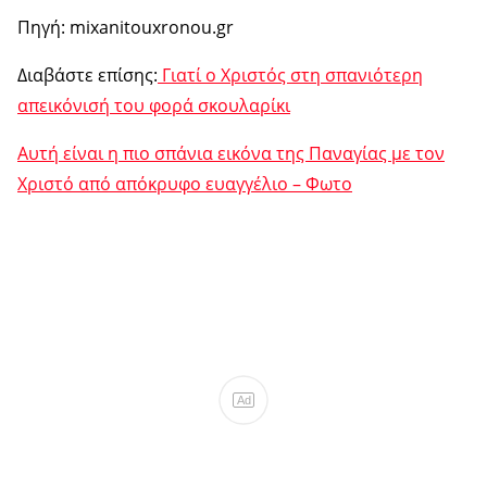
Πηγή: mixanitouxronou.gr
Διαβάστε επίσης:
Γιατί ο Χριστός στη σπανιότερη
απεικόνισή του φορά σκουλαρίκι
Αυτή είναι η πιο σπάνια εικόνα της Παναγίας με τον
Χριστό από απόκρυφο ευαγγέλιο – Φωτο
Ad