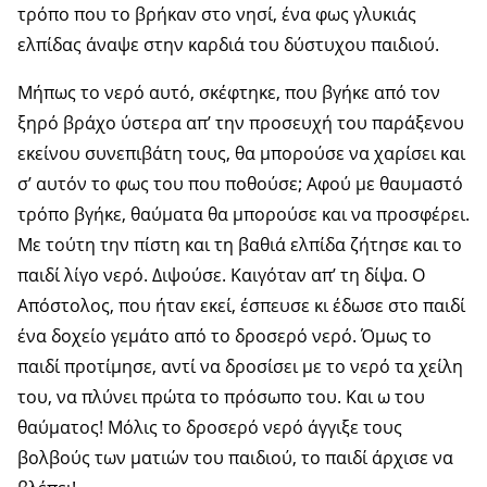
τρόπο που το βρήκαν στο νησί, ένα φως γλυκιάς
ελπίδας άναψε στην καρδιά του δύστυχου παιδιού.
Μήπως το νερό αυτό, σκέφτηκε, που βγήκε από τον
ξηρό βράχο ύστερα απ’ την προσευχή του παράξενου
εκείνου συνεπιβάτη τους, θα μπορούσε να χαρίσει και
σ’ αυτόν το φως του που ποθούσε; Αφού με θαυμαστό
τρόπο βγήκε, θαύματα θα μπορούσε και να προσφέρει.
Με τούτη την πίστη και τη βαθιά ελπίδα ζήτησε και το
παιδί λίγο νερό. Διψούσε. Καιγόταν απ’ τη δίψα. Ο
Απόστολος, που ήταν εκεί, έσπευσε κι έδωσε στο παιδί
ένα δοχείο γεμάτο από το δροσερό νερό. Όμως το
παιδί προτίμησε, αντί να δροσίσει με το νερό τα χείλη
του, να πλύνει πρώτα το πρόσωπο του. Και ω του
θαύματος! Μόλις το δροσερό νερό άγγιξε τους
βολβούς των ματιών του παιδιού, το παιδί άρχισε να