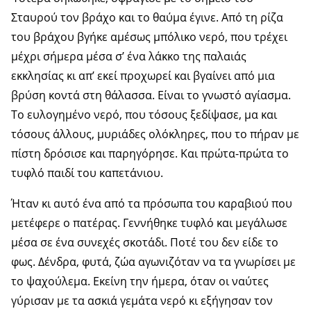
Σταυρού τον βράχο και το θαύμα έγινε. Από τη ρίζα
του βράχου βγήκε αμέσως μπόλικο νερό, που τρέχει
μέχρι σήμερα μέσα σ’ ένα λάκκο της παλαιάς
εκκλησίας κι απ’ εκεί προχωρεί και βγαίνει από μια
βρύση κοντά στη θάλασσα. Είναι το γνωστό αγίασμα.
Το ευλογημένο νερό, που τόσους ξεδίψασε, μα και
τόσους άλλους, μυριάδες ολόκληρες, που το πήραν με
πίστη δρόσισε και παρηγόρησε. Και πρώτα-πρώτα το
τυφλό παιδί του καπετάνιου.
Ήταν κι αυτό ένα από τα πρόσωπα του καραβιού που
μετέφερε ο πατέρας. Γεννήθηκε τυφλό και μεγάλωσε
μέσα σε ένα συνεχές σκοτάδι. Ποτέ του δεν είδε το
φως. Δένδρα, φυτά, ζώα αγωνιζόταν να τα γνωρίσει με
το ψαχούλεμα. Εκείνη την ήμερα, όταν οι ναύτες
γύρισαν με τα ασκιά γεμάτα νερό κι εξήγησαν τον