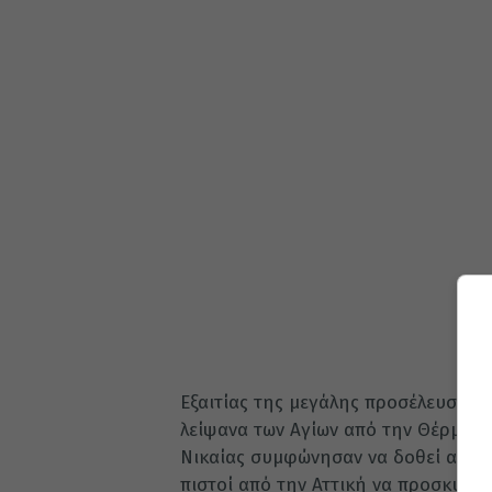
Εξαιτίας της μεγάλης προσέλευσης
λείψανα των Αγίων από την Θέρμη τ
Νικαίας συμφώνησαν να δοθεί αυτή
πιστοί από την Αττική να προσκυνή