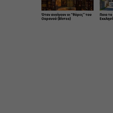
Όταν ανοίγουν οι “θύρες” του
Ποιο το
Ουρανού (Βίντεο)
Εκκλησ