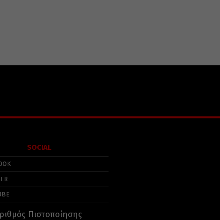
SOCIAL
OOK
TER
UBE
ριθμός Πιστοποίησης