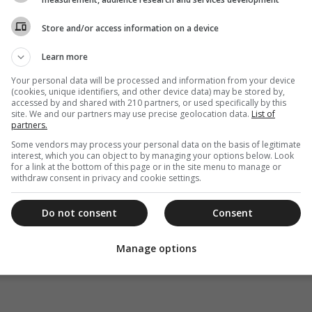
ε από τον Ναό που φιλοξενεί τα ιερά λείψανα
Store and/or access information on a device
γία 8-10 το πρωί και Ιερά Παράκλησις στις 7 το
Οκτωβρίου θα τελεστούν Ιερές Αγρυπνίες 9 με 12
Learn more
Your personal data will be processed and information from your device
(cookies, unique identifiers, and other device data) may be stored by,
ανοιχτός από το πρωί στις 8 μέχρι το βράδυ στις
accessed by and shared with 210 partners, or used specifically by this
site. We and our partners may use precise geolocation data.
List of
partners.
Some vendors may process your personal data on the basis of legitimate
interest, which you can object to by managing your options below. Look
for a link at the bottom of this page or in the site menu to manage or
withdraw consent in privacy and cookie settings.
Do not consent
Consent
Manage options