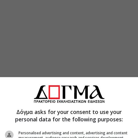
Δόγμα asks for your consent to use your
 πιστών που σπεύδουν να προσκυνήσουν τα
personal data for the following purposes:
ης Λέσβου, οι Μητροπόλεις Μυτιλήνης και
 η παράταση ώστε να μπορέσουν περισσότεροι
Personalised advertising and content, advertising and content
σουν.
measurement, audience research and services development