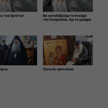
ις του Χριστού
Να καταλάβουμε το πνεύμα
του Ευαγγελίου, όχι το γράμμα
είρου
Όσοι δε νηστεύουν