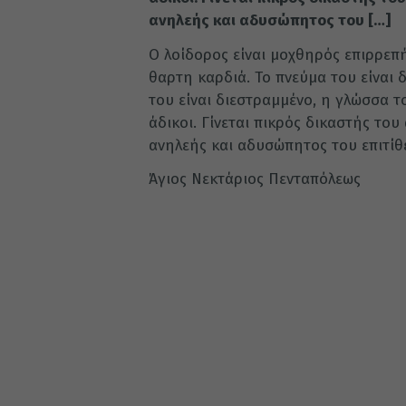
ανη­λε­ής και αδυ­σώ­πη­τος του […]
Ο λοί­δο­ρος εί­ναι μο­χθη­ρός επιρ­ρε­
θαρ­τη καρ­διά. Το πνεύ­μα του εί­ναι 
του εί­ναι διε­στραμ­μέ­νο, η γλώσ­σα τ
άδι­κοι. Γί­νε­ται πι­κρός δι­κα­στής του
ανη­λε­ής και αδυ­σώ­πη­τος του επι­τί­θ
Άγιος Νεκτάριος Πενταπόλεως