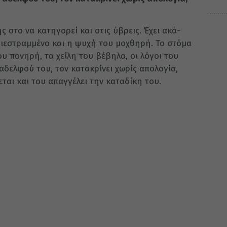
πής στο να κα­τη­γο­ρεί και στις ύβρεις. Έχει ακά­
διε­στραμ­μέ­νο και η ψυχή του μο­χθη­ρή. Το στό­μα
ου πο­νη­ρή, τα χεί­λη του βέ­βη­λα, οι λό­γοι του
 αδελ­φού του, τον κα­τα­κρί­νει χω­ρίς απο­λο­γία,
ε­ται και του απαγ­γέ­λει την κα­τα­δί­κη του.