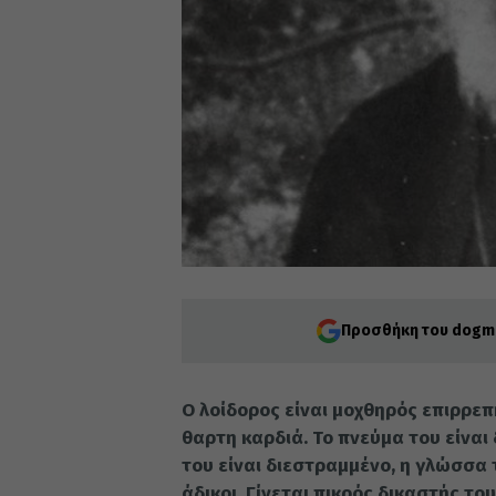
Προσθήκη του dogma
Ο λοί­δο­ρος εί­ναι μο­χθη­ρός επιρ­ρε
θαρ­τη καρ­διά. Το πνεύ­μα του εί­ναι
του εί­ναι διε­στραμ­μέ­νο, η γλώσ­σα τ
άδι­κοι. Γί­νε­ται πι­κρός δι­κα­στής τ