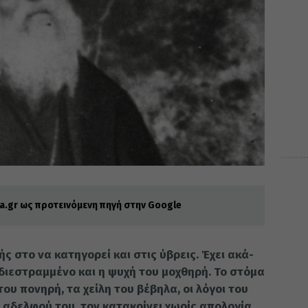
.gr ως προτεινόμενη πηγή στην Google
­πής στο να κα­τη­γο­ρεί και στις ύβρεις. Έχει ακά­
 διε­στραμ­μέ­νο και η ψυχή του μο­χθη­ρή. Το στό­μα
ου πο­νη­ρή, τα χεί­λη του βέ­βη­λα, οι λό­γοι του
ου αδελ­φού του, τον κα­τα­κρί­νει χω­ρίς απο­λο­γία,