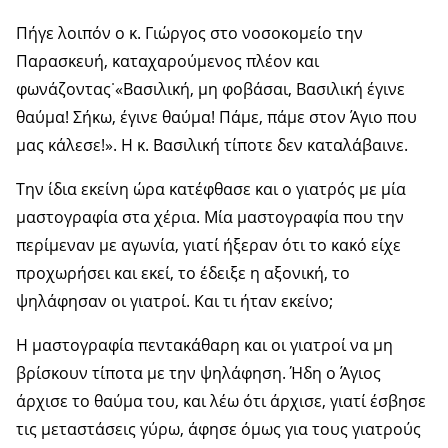
Πήγε λοιπόν ο κ. Γιώργος στο νοσοκομείο την
Παρασκευή, καταχαρούμενος πλέον και
φωνάζοντας˙«Βασιλική, μη φοβάσαι, Βασιλική έγινε
θαύμα! Σήκω, έγινε θαύμα! Πάμε, πάμε στον Άγιο που
μας κάλεσε!». Η κ. Βασιλική τίποτε δεν καταλάβαινε.
Την ίδια εκείνη ώρα κατέφθασε και ο γιατρός με μία
μαστογραφία στα χέρια. Μία μαστογραφία που την
περίμεναν με αγωνία, γιατί ήξεραν ότι το κακό είχε
προχωρήσει και εκεί, το έδειξε η αξονική, το
ψηλάφησαν οι γιατροί. Και τι ήταν εκείνο;
Η μαστογραφία πεντακάθαρη και οι γιατροί να μη
βρίσκουν τίποτα με την ψηλάφηση. Ήδη ο Άγιος
άρχισε το θαύμα του, και λέω ότι άρχισε, γιατί έσβησε
τις μεταστάσεις γύρω, άφησε όμως για τους γιατρούς