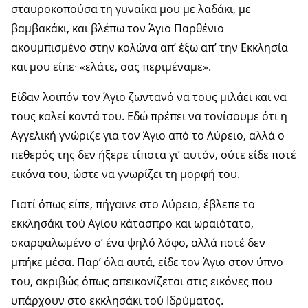
σταυροκοπούσα τη γυναίκα μου με λαδάκι, με
βαμβακάκι, και βλέπω τον Άγιο Παρθένιο
ακουμπισμένο στην κολώνα απ’ έξω απ’ την Εκκλησία
και μου είπε· «ελάτε, σας περιμέναμε».
Είδαν λοιπόν τον Άγιο ζωντανό να τους μιλάει και να
τους καλεί κοντά του. Εδώ πρέπει να τονίσουμε ότι η
Αγγελική γνώριζε για τον Άγιο από το Λύρειο, αλλά ο
πεθερός της δεν ήξερε τίποτα γι’ αυτόν, ούτε είδε ποτέ
εικόνα του, ώστε να γνωρίζει τη μορφή του.
Γιατί όπως είπε, πήγαινε στο Λύρειο, έβλεπε το
εκκλησάκι τού Αγίου κάτασπρο και ωραιότατο,
σκαρφαλωμένο σ’ ένα ψηλό λόφο, αλλά ποτέ δεν
μπήκε μέσα. Παρ’ όλα αυτά, είδε τον Άγιο στον ύπνο
του, ακριβώς όπως απεικονίζεται στις εικόνες που
υπάρχουν στο εκκλησάκι τού Ιδρύματος.